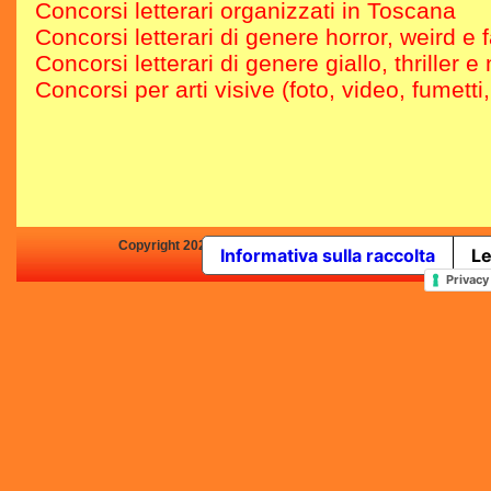
Concorsi letterari organizzati in Toscana
Concorsi letterari di genere horror, weird e 
Concorsi letterari di genere giallo, thriller e 
Concorsi per arti visive (foto, video, fumetti
Copyright 2025 by Concorsi-Letterari.it - P.IVA 03460680139 -
Informativa sulla raccolta
Le
In qualità di Affiliato Amazo
Privacy