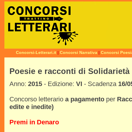
Concorsi-Letterari.it
|
Concorsi Narrativa
|
Concorsi Poesi
Poesie e racconti di Solidarietà
Anno:
2015
- Edizione:
VI
- Scadenza
16/0
Concorso letterario
a pagamento
per
Racc
edite e inedite)
Premi in Denaro