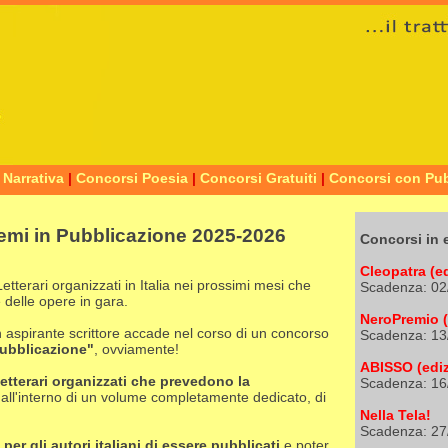
 Narrativa
|
Concorsi Poesia
|
Concorsi Gratuiti
|
Concorsi con Pub
remi in Pubblicazione 2025-2026
Concorsi in 
Cleopatra (e
tterari organizzati in Italia nei prossimi mesi che
Scadenza: 02
 delle opere in gara.
NeroPremio (
n aspirante scrittore accade nel corso di un concorso
Scadenza: 13
pubblicazione"
, ovviamente!
ABISSO (ediz
letterari organizzati che prevedono la
Scadenza: 16
 o all'interno di un volume completamente dedicato, di
Nella Tela!
Scadenza: 27
per gli autori italiani di essere pubblicati
e poter