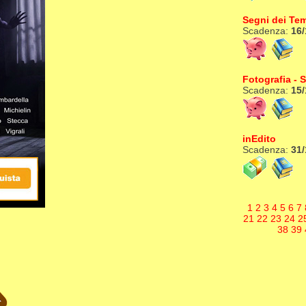
Segni dei Te
Scadenza:
16/
Fotografia - S
Scadenza:
15/
inEdito
Scadenza:
31/
1
2
3
4
5
6
7
21
22
23
24
2
38
39