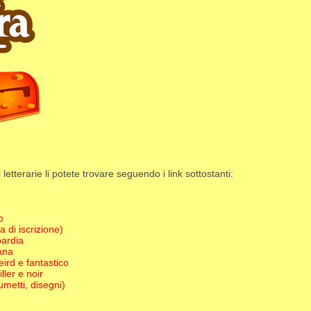
 letterarie li potete trovare seguendo i link sottostanti:
o
a di iscrizione)
bardia
cana
eird e fantastico
ller e noir
fumetti, disegni)