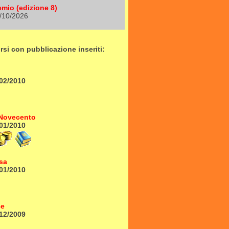
mio (edizione 8)
/10/2026
si con pubblicazione inseriti:
02/2010
 Novecento
01/2010
osa
01/2010
ce
12/2009