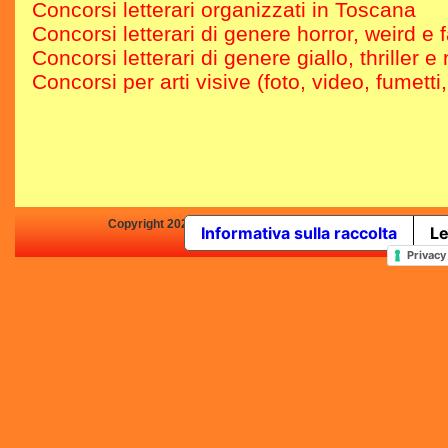
Concorsi letterari organizzati in Toscana
Concorsi letterari di genere horror, weird e 
Concorsi letterari di genere giallo, thriller e 
Concorsi per arti visive (foto, video, fumetti
Copyright 2025 by Concorsi-Letterari.it - P.IVA 03460680139 -
Informativa sulla raccolta
Le
In qualità di Affiliato Amazo
Privacy