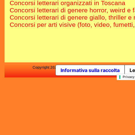
Concorsi letterari organizzati in Toscana
Concorsi letterari di genere horror, weird e 
Concorsi letterari di genere giallo, thriller e 
Concorsi per arti visive (foto, video, fumetti
Copyright 2025 by Concorsi-Letterari.it - P.IVA 03460680139 -
Informativa sulla raccolta
Le
In qualità di Affiliato Amazo
Privacy