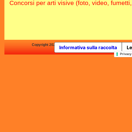
Concorsi per arti visive (foto, video, fumetti
Copyright 2025 by Concorsi-Letterari.it - P.IVA 03460680139 -
Informativa sulla raccolta
Le
In qualità di Affiliato Amazo
Privacy