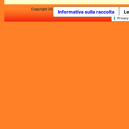
Copyright 2025 by Concorsi-Letterari.it - P.IVA 03460680139 -
Informativa sulla raccolta
Le
In qualità di Affiliato Amazo
Privacy