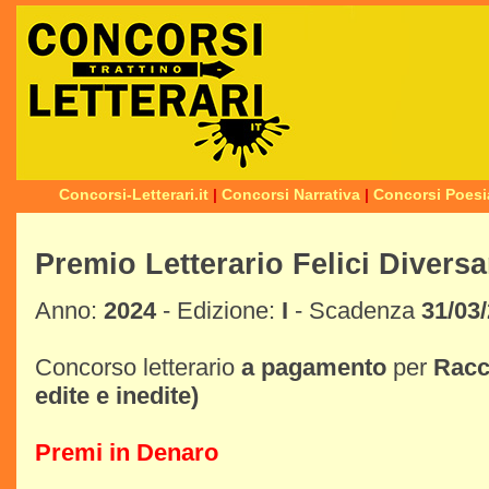
Concorsi-Letterari.it
|
Concorsi Narrativa
|
Concorsi Poesi
Premio Letterario Felici Divers
Anno:
2024
- Edizione:
I
- Scadenza
31/03
Concorso letterario
a pagamento
per
Racc
edite e inedite)
Premi in Denaro