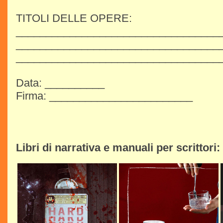
TITOLI DELLE OPERE:
__________________________________
__________________________________
__________________________________
Data: __________
Firma: ________________________
Libri di narrativa e manuali per scrittori: