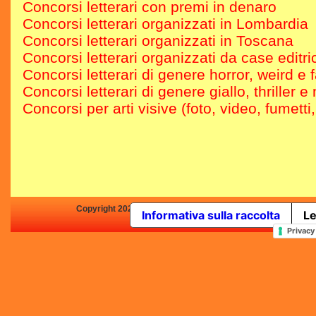
Concorsi letterari con premi in denaro
Concorsi letterari organizzati in Lombardia
Concorsi letterari organizzati in Toscana
Concorsi letterari organizzati da case editric
Concorsi letterari di genere horror, weird e 
Concorsi letterari di genere giallo, thriller e 
Concorsi per arti visive (foto, video, fumetti
Copyright 2025 by Concorsi-Letterari.it - P.IVA 03460680139 -
Informativa sulla raccolta
Le
In qualità di Affiliato Amazo
Privacy