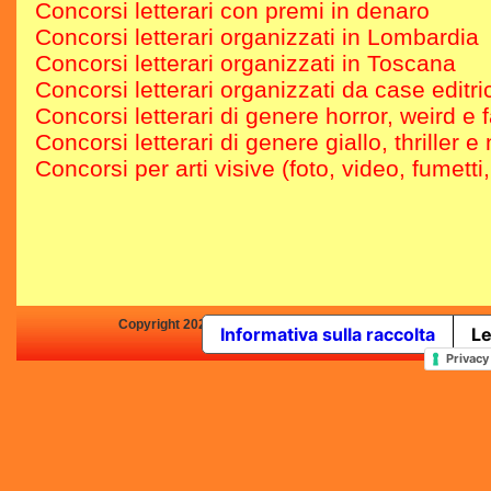
Concorsi letterari con premi in denaro
Concorsi letterari organizzati in Lombardia
Concorsi letterari organizzati in Toscana
Concorsi letterari organizzati da case editric
Concorsi letterari di genere horror, weird e 
Concorsi letterari di genere giallo, thriller e 
Concorsi per arti visive (foto, video, fumetti
Copyright 2025 by Concorsi-Letterari.it - P.IVA 03460680139 -
Informativa sulla raccolta
Le
In qualità di Affiliato Amazo
Privacy