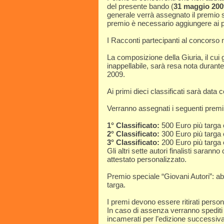
del presente bando (
31 maggio 200
generale verrà assegnato il premio s
premio è necessario aggiungere ai pr
I Racconti partecipanti al concorso n
La composizione della Giuria, il cui 
inappellabile, sarà resa nota durante
2009.
Ai primi dieci classificati sarà data
Verranno assegnati i seguenti premi
1° Classificato:
500 Euro più targa 
2° Classificato:
300 Euro più targa 
3° Classificato:
200 Euro più targa 
Gli altri sette autori finalisti saranno
attestato personalizzato.
Premio speciale “Giovani Autori”: a
targa.
I premi devono essere ritirati pers
In caso di assenza verranno spediti 
incamerati per l’edizione successiva