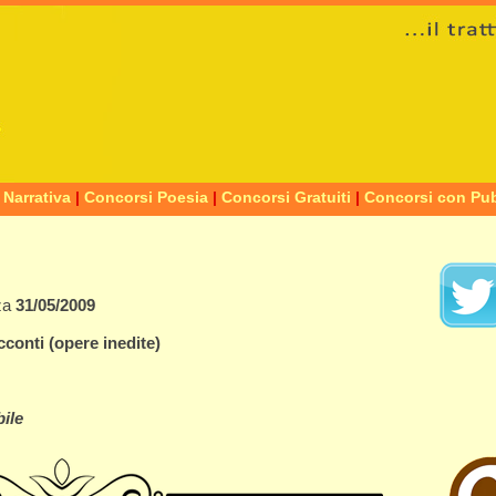
 Narrativa
|
Concorsi Poesia
|
Concorsi Gratuiti
|
Concorsi con Pub
za
31/05/2009
cconti
(opere inedite)
ile