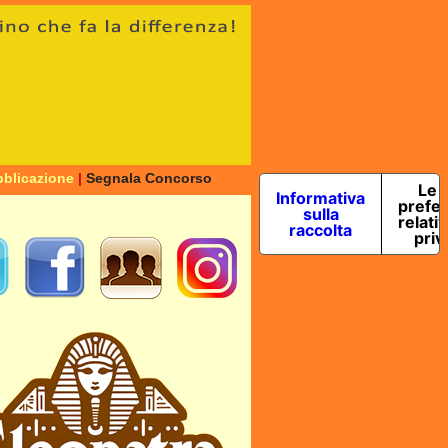
blicazione
|
Segnala Concorso
Le 
Informativa
prefe
sulla
relativ
raccolta
priv