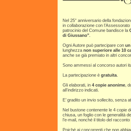
Nel 25° anniversario della fondazion
in collaborazione con l’Assessorato 
patrocinio del Comune bandisce la
di Giussano"
.
Ogni Autore può partecipare con
un
lunghezza
non superiore alle 10 ca
anche se già premiato in altri concor
Sono ammessi al concorso autori italia
La partecipazione è
gratuita
.
Gli elaborati, in
4 copie anonime
, d
all'indirizzo indicati.
E’ gradito un invio sollecito, senza at
Nel bustone contenente le 4 copie de
chiusa, un foglio con le generalità de
l’e-mail, nonché il titolo del racconto
Poiché ai concorrenti che non abbian