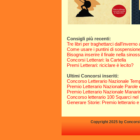
Consigli più recenti:
Tre libri per traghettarci dall’inverno
Come usare i puntini di sospension
Bisogna inserire il finale nella sinoss
Concorsi Letterari: la Cartella
Premi Letterari: riciclare è lecito?
Ultimi Concorsi inseriti:
Concorso Letterario Nazionale Tem
Premio Letterario Nazionale Parole 
Premio Letterario Nazionale Manarin
Concorso letterario 100 Squarci nel
Generare Storie: Premio letterario e
Copyright 2025 by Concorsi-L