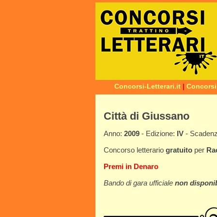
Concorsi-Letterari.it
|
Concorsi
Città di Giussano
Anno:
2009
- Edizione:
IV
- Scaden
Concorso letterario
gratuito
per
Ra
Premi in Denaro
Bando di gara ufficiale
non disponib