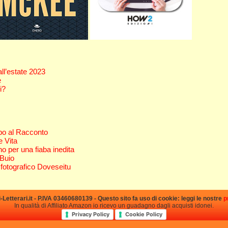
 all’estate 2023
e
i?
po al Racconto
e Vita
o per una fiaba inedita
 Buio
 fotografico Doveseitu
etterari.it - P.IVA 03460680139 - Questo sito fa uso di cookie: leggi le nostre
p
In qualità di Affiliato Amazon io ricevo un guadagno dagli acquisti idonei.
Privacy Policy
Cookie Policy