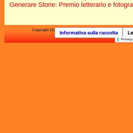
Generare Storie: Premio letterario e fotogr
Copyright 2025 by Concorsi-Letterari.it - P.IVA 03460680139 -
Informativa sulla raccolta
Le
In qualità di Affiliato Amazo
Privacy