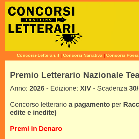
Concorsi-Letterari.it
|
Concorsi Narrativa
|
Concorsi Poesi
Premio Letterario Nazionale Tea
Anno:
2026
- Edizione:
XIV
- Scadenza
30
Concorso letterario
a pagamento
per
Racc
edite e inedite)
Premi in Denaro