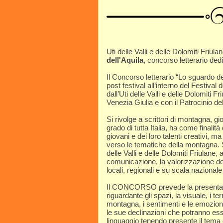
Uti delle Valli e delle Dolomiti Friu
dell'Aquila
, concorso letterario dedic
Il Concorso letterario “Lo sguardo del
post festival all’interno del Festival
dall’Uti delle Valli e delle Dolomiti 
Venezia Giulia e con il Patrocinio d
Si rivolge a scrittori di montagna, 
grado di tutta Italia, ha come finalità 
giovani e dei loro talenti creativi, 
verso le tematiche della montagna. Si
delle Valli e delle Dolomiti Friulane
comunicazione, la valorizzazione de
locali, regionali e su scala nazional
Il CONCORSO prevede la presentazion
riguardante gli spazi, la visuale, i ter
montagna, i sentimenti e le emozione
le sue declinazioni che potranno esse
linguaggio tenendo presente il tema d