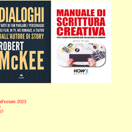
 all’estate 2023
e
i?