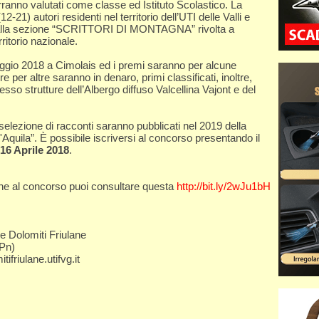
ranno valutati come classe ed Istituto Scolastico. La
12-21) autori residenti nel territorio dell’UTI delle Valli e
ta dalla sezione “SCRITTORI DI MONTAGNA” rivolta a
erritorio nazionale.
io 2018 a Cimolais ed i premi saranno per alcune
tre per altre saranno in denaro, primi classificati, inoltre,
esso strutture dell’Albergo diffuso Valcellina Vajont e del
a selezione di racconti saranno pubblicati nel 2019 della
l'Aquila”. È possibile iscriversi al concorso presentando il
16 Aprile 2018
.
azione al concorso puoi consultare questa
http://bit.ly/2wJu1bH
le Dolomiti Friulane
(Pn)
ifriulane.utifvg.it