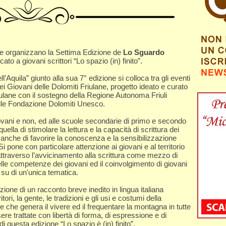
lane organizzano la Settima Edizione de
Lo Sguardo
ato a giovani scrittori “Lo spazio (in) finito”.
l’Aquila” giunto alla sua 7° edizione si colloca tra gli eventi
 dei Giovani delle Dolomiti Friulane, progetto ideato e curato
Friulane con il sostegno della Regione Autonoma Friuli
elle Fondazione Dolomiti Unesco.
giovani e non, ed alle scuole secondarie di primo e secondo
quella di stimolare la lettura e la capacità di scrittura dei
ma anche di favorire la conoscenza e la sensibilizzazione
 pone con particolare attenzione ai giovani e al territorio
, attraverso l’avvicinamento alla scrittura come mezzo di
lle competenze dei giovani ed il coinvolgimento di giovani
e su di un'unica tematica.
e di un racconto breve inedito in lingua italiana
ritori, la gente, le tradizioni e gli usi e costumi della
 che genera il vivere ed il frequentare la montagna in tutte
re trattate con libertà di forma, di espressione e di
i questa edizione “Lo spazio è (in) finito”.