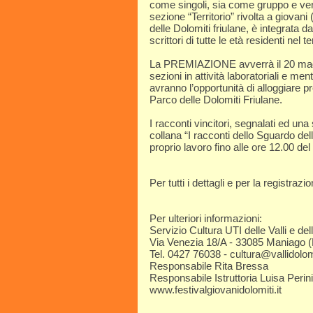
come singoli, sia come gruppo e ver
sezione “Territorio” rivolta a giovani (
delle Dolomiti friulane, è integra
scrittori di tutte le età residenti nel t
La PREMIAZIONE avverrà il 20 magg
sezioni in attività laboratoriali e men
avranno l’opportunità di alloggiare pr
Parco delle Dolomiti Friulane.
I racconti vincitori, segnalati ed un
collana “I racconti dello Sguardo del
proprio lavoro fino alle ore 12.00 del
Per tutti i dettagli e per la registr
Per ulteriori informazioni:
Servizio Cultura UTI delle Valli e del
Via Venezia 18/A - 33085 Maniago 
Tel. 0427 76038 - cultura@vallidolomit
Responsabile Rita Bressa
Responsabile Istruttoria Luisa Perini
www.festivalgiovanidolomiti.it