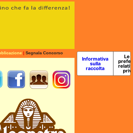
blicazione
|
Segnala Concorso
Le 
Informativa
prefe
sulla
relativ
raccolta
priv