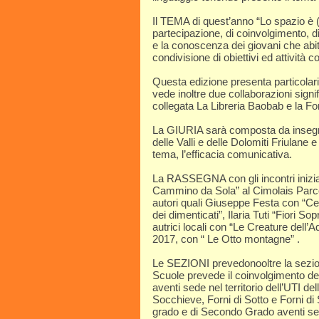
Il TEMA di quest’anno “Lo spazio è (i
partecipazione, di coinvolgimento, d
e la conoscenza dei giovani che ab
condivisione di obiettivi ed attività co
Questa edizione presenta particolari
vede inoltre due collaborazioni sign
collegata La Libreria Baobab e la F
La GIURIA sarà composta da insegnan
delle Valli e delle Dolomiti Friulane e
tema, l’efficacia comunicativa.
La RASSEGNA con gli incontri inizia
Cammino da Sola” al Cimolais Parco 
autori quali Giuseppe Festa con “Cen
dei dimenticati”, Ilaria Tuti “Fiori Sop
autrici locali con “Le Creature dell
2017, con “ Le Otto montagne” .
Le SEZIONI prevedonooltre la sezion
Scuole prevede il coinvolgimento d
aventi sede nel territorio dell’UTI de
Socchieve, Forni di Sotto e Forni 
grado e di Secondo Grado aventi sede