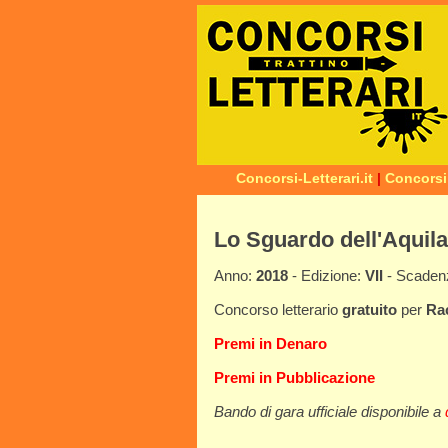
Concorsi-Letterari.it
|
Concorsi
Lo Sguardo dell'Aquila
Anno:
2018
- Edizione:
VII
- Scade
Concorso letterario
gratuito
per
Ra
Premi in Denaro
Premi in Pubblicazione
Bando di gara ufficiale disponibile a