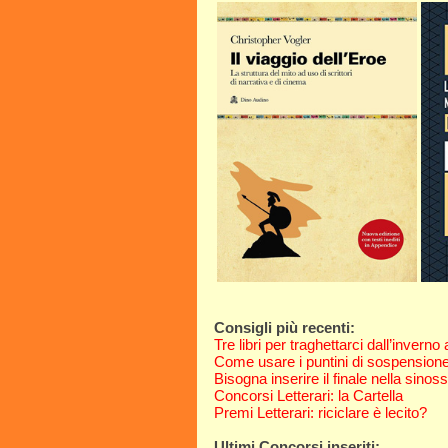
Consigli più recenti:
Tre libri per traghettarci dall’inverno
Come usare i puntini di sospension
Bisogna inserire il finale nella sinoss
Concorsi Letterari: la Cartella
Premi Letterari: riciclare è lecito?
Ultimi Concorsi inseriti: