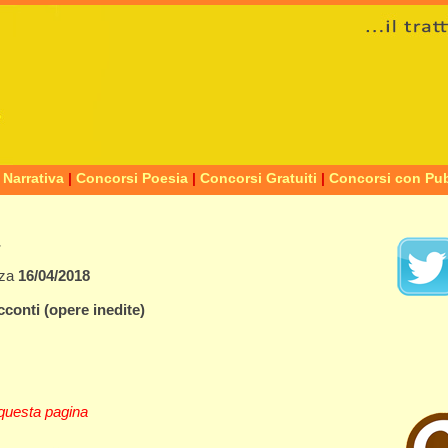
 Narrativa
|
Concorsi Poesia
|
Concorsi Gratuiti
|
Concorsi con Pub
nza
16/04/2018
cconti
(opere inedite)
questa pagina