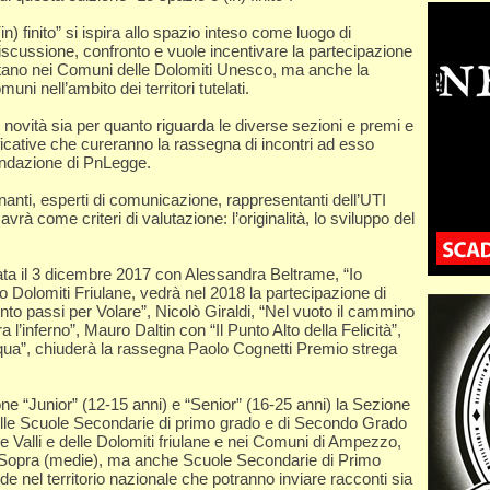
n) finito” si ispira allo spazio inteso come luogo di
iscussione, confronto e vuole incentivare la partecipazione
itano nei Comuni delle Dolomiti Unesco, ma anche la
muni nell’ambito dei territori tutelati.
 novità sia per quanto riguarda le diverse sezioni e premi e
ificative che cureranno la rassegna di incontri ad esso
ondazione di PnLegge.
ti, esperti di comunicazione, rappresentanti dell’UTI
 avrà come criteri di valutazione: l’originalità, lo sviluppo del
ta il 3 dicembre 2017 con Alessandra Beltrame, “Io
Dolomiti Friulane, vedrà nel 2018 la partecipazione di
to passi per Volare”, Nicolò Giraldi, “Nel vuoto il cammino
ra l’inferno”, Mauro Daltin con “Il Punto Alto della Felicità”,
’Aqua”, chiuderà la rassegna Paolo Cognetti Premio strega
e “Junior” (12-15 anni) e “Senior” (16-25 anni) la Sezione
elle Scuole Secondarie di primo grado e di Secondo Grado
lle Valli e delle Dolomiti friulane e nei Comuni di Ampezzo,
di Sopra (medie), ma anche Scuole Secondarie di Primo
 nel territorio nazionale che potranno inviare racconti sia