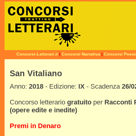
Concorsi-Letterari.it
|
Concorsi Narrativa
|
Concorsi Poesi
San Vitaliano
Anno:
2018
- Edizione:
IX
- Scadenza
26/0
Concorso letterario
gratuito
per
Racconti
(opere edite e inedite)
Premi in Denaro