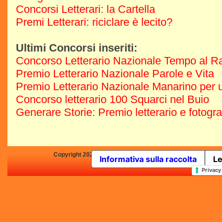
Concorsi Letterari: la Cartella
Premi Letterari: riciclare è lecito?
Ultimi Concorsi inseriti:
Concorso Letterario Nazionale Tempo al R
Premio Letterario Nazionale Parole e Vita
Premio Letterario Nazionale Manarino per u
Concorso letterario 100 Squarci nel Buio
Generare Storie: Premio letterario e fotogr
Copyright 2025 by Concorsi-Letterari.it - P.IVA 03460680139 -
Informativa sulla raccolta
Le
In qualità di Affiliato Amazo
Privacy