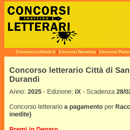
Concorsi-Letterari.it
|
Concorsi Narrativa
|
Concorsi Poesi
Concorso letterario Città di Sa
Durandi
Anno:
2025
- Edizione:
IX
- Scadenza
28/0
Concorso letterario
a pagamento
per
Racc
inedite)
Premi in Denaro