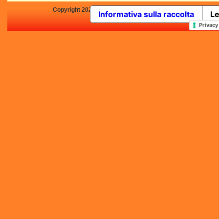
Copyright 2025 by Concorsi-Letterari.it - P.IVA 03460680139 -
Informativa sulla raccolta
Le
In qualità di Affiliato Amazo
Privacy