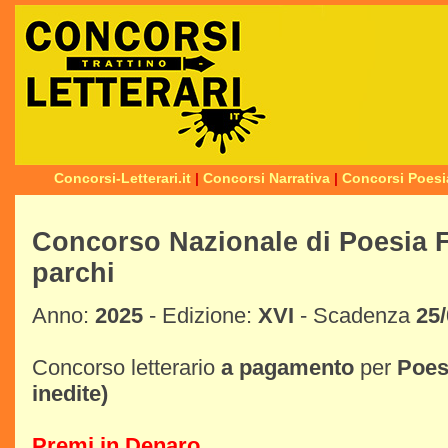
Concorsi-Letterari.it
|
Concorsi Narrativa
|
Concorsi Poesi
Concorso Nazionale di Poesia F
parchi
Anno:
2025
- Edizione:
XVI
- Scadenza
25
Concorso letterario
a pagamento
per
Poes
inedite)
Premi in Denaro