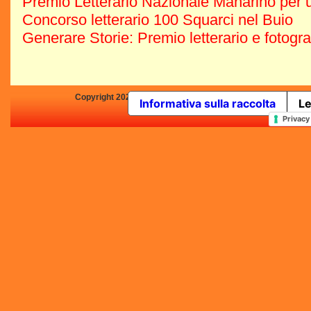
Premio Letterario Nazionale Manarino per u
Concorso letterario 100 Squarci nel Buio
Generare Storie: Premio letterario e fotogr
Copyright 2025 by Concorsi-Letterari.it - P.IVA 03460680139 -
Informativa sulla raccolta
Le
In qualità di Affiliato Amazo
Privacy