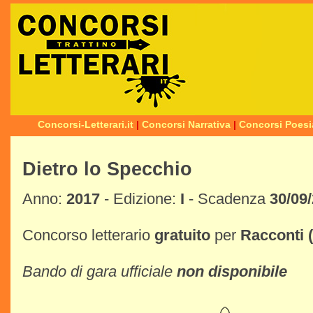
Concorsi-Letterari.it
|
Concorsi Narrativa
|
Concorsi Poesi
Dietro lo Specchio
Anno:
2017
- Edizione:
I
- Scadenza
30/09
Concorso letterario
gratuito
per
Racconti
Bando di gara ufficiale
non disponibile