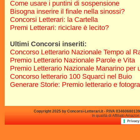
Come usare i puntini di sospensione
Bisogna inserire il finale nella sinossi?
Concorsi Letterari: la Cartella
Premi Letterari: riciclare è lecito?
Ultimi Concorsi inseriti:
Concorso Letterario Nazionale Tempo al R
Premio Letterario Nazionale Parole e Vita
Premio Letterario Nazionale Manarino per u
Concorso letterario 100 Squarci nel Buio
Generare Storie: Premio letterario e fotogr
Copyright 2025 by Concorsi-Letterari.it - P.IVA 03460680139 -
In qualità di Affiliato Amazo
Privacy