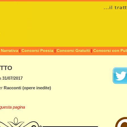
 Narrativa
|
Concorsi Poesia
|
Concorsi Gratuiti
|
Concorsi con Pub
ETTO
a
31/07/2017
er
Racconti
(opere inedite)
questa pagina