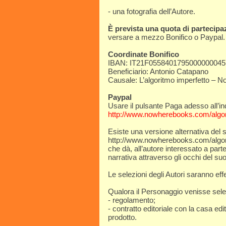
- una fotografia dell’Autore.
È prevista una quota di partecipa
versare a mezzo Bonifico o Paypal.
Coordinate Bonifico
IBAN: IT21F0558401795000000045
Beneficiario: Antonio Catapano
Causale: L’algoritmo imperfetto – 
Paypal
Usare il pulsante Paga adesso all’in
http://www.nowherebooks.com/algori
Esiste una versione alternativa del 
http://www.nowherebooks.com/algori
che dà, all’autore interessato a parte
narrativa attraverso gli occhi del s
Le selezioni degli Autori saranno effe
Qualora il Personaggio venisse selez
- regolamento;
- contratto editoriale con la casa ed
prodotto.