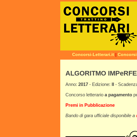
Concorsi-Letterari.it
|
Concorsi
ALGORITMO IMPeRF
Anno:
2017
- Edizione:
II
- Scadenz
Concorso letterario
a pagamento
p
Premi in Pubblicazione
Bando di gara ufficiale disponibile a