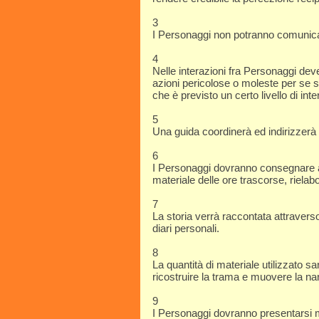
3
I Personaggi non potranno comunica
4
Nelle interazioni fra Personaggi dev
azioni pericolose o moleste per se st
che è previsto un certo livello di int
5
Una guida coordinerà ed indirizzerà 
6
I Personaggi dovranno consegnare alla
materiale delle ore trascorse, rielabo
7
La storia verrà raccontata attraverso 
diari personali.
8
La quantità di materiale utilizzato sa
ricostruire la trama e muovere la na
9
I Personaggi dovranno presentarsi mun