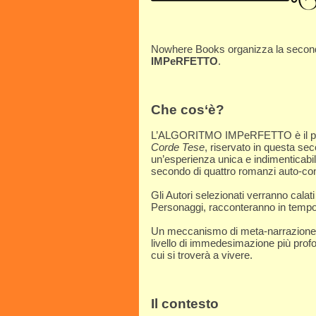
Nowhere Books organizza la seconda 
IMPeRFETTO
.
Che cos‘è?
L’ALGORITMO IMPeRFETTO è il prose
Corde Tese
, riservato in questa sec
un’esperienza unica e indimenticabile
secondo di quattro romanzi auto-concl
Gli Autori selezionati verranno calat
Personaggi, racconteranno in tempo 
Un meccanismo di meta-narrazione co
livello di immedesimazione più profo
cui si troverà a vivere.
Il contesto