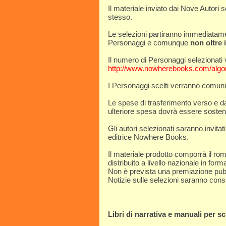
Il materiale inviato dai Nove Autori s
stesso.
Le selezioni partiranno immediatame
Personaggi e comunque
non oltre 
Il numero di Personaggi selezionati
http://www.nowherebooks.com/algor
I Personaggi scelti verranno comunica
Le spese di trasferimento verso e d
ulteriore spesa dovrà essere sostenu
Gli autori selezionati saranno invita
editrice Nowhere Books.
Il materiale prodotto comporrà il ro
distribuito a livello nazionale in form
Non è prevista una premiazione pub
Notizie sulle selezioni saranno consul
Libri di narrativa e manuali per scr