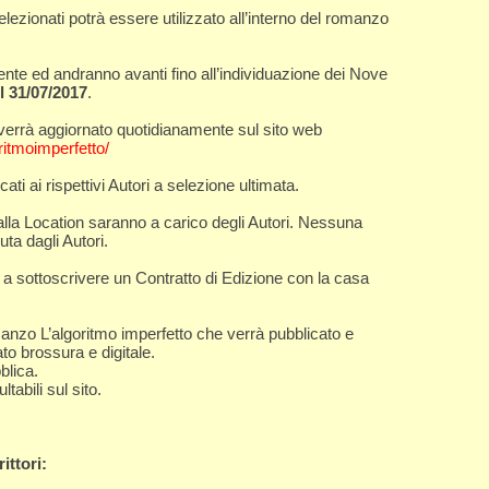
elezionati potrà essere utilizzato all’interno del romanzo
nte ed andranno avanti fino all’individuazione dei Nove
il 31/07/2017
.
 verrà aggiornato quotidianamente sul sito web
itmoimperfetto/
ti ai rispettivi Autori a selezione ultimata.
alla Location saranno a carico degli Autori. Nessuna
ta dagli Autori.
ti a sottoscrivere un Contratto di Edizione con la casa
manzo L’algoritmo imperfetto che verrà pubblicato e
ato brossura e digitale.
blica.
tabili sul sito.
ittori: