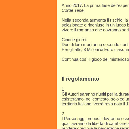
Anno 2017. La prima fase dell’espe
Corde Tese
.
Nella seconda aumenta il rischio, la
selezionate e rinchiuse in un luogo 
vivere il romanzo che dovranno scri
Cinque giorni.
Due di loro moriranno secondo contr
Per gli altri, 3 Milioni di Euro ciascu
Continua così il gioco del misterioso
Il regolamento
1
Gli Autori saranno riuniti per la durat
esisteranno, nel contesto, solo ed 
territorio Italiano, verrà resa nota i
2
I Personaggi proposti dovranno essere 
quali avranno la libertà di cambiar
rendere credibile la percezione recip