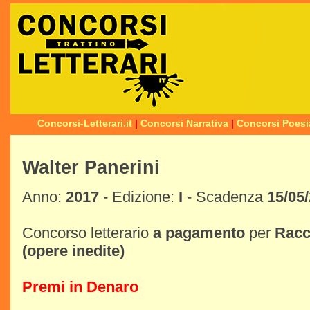
Concorsi-Letterari.it
|
Concorsi Narrativa
|
Concorsi Poesi
Walter Panerini
Anno:
2017
- Edizione:
I
- Scadenza
15/05
Concorso letterario
a pagamento
per
Racc
(opere inedite)
Premi in Denaro