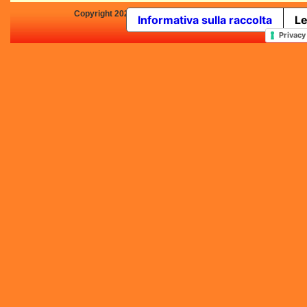
Copyright 2025 by Concorsi-Letterari.it - P.IVA 03460680139 -
Informativa sulla raccolta
Le
In qualità di Affiliato Amazo
Privacy