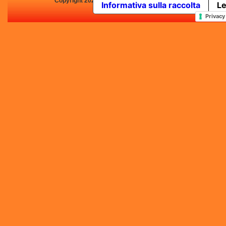
Copyright 2025 by Concorsi-Letterari.it - P.IVA 03460680139 -
Informativa sulla raccolta
Le
In qualità di Affiliato Amazo
Privacy