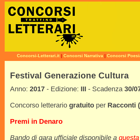
Concorsi-Letterari.it
|
Concorsi Narrativa
|
Concorsi Poesi
Festival Generazione Cultura
Anno:
2017
- Edizione:
III
- Scadenza
30/0
Concorso letterario
gratuito
per
Racconti
Premi in Denaro
Bando di gara ufficiale disponibile a
questa