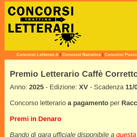
Concorsi-Letterari.it
|
Concorsi Narrativa
|
Concorsi Poesi
Premio Letterario Caffè Corretto
Anno:
2025
- Edizione:
XV
- Scadenza
11/
Concorso letterario
a pagamento
per
Racc
Premi in Denaro
Bando di gara ufficiale disponibile a
questa