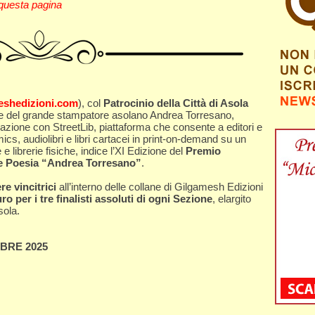
questa pagina
shedizioni.com
), col
Patrocinio della Città di Asola
re del grande stampatore asolano Andrea Torresano,
azione con StreetLib, piattaforma che consente a editori e
omics, audiolibri e libri cartacei in print-on-demand su un
 e librerie fisiche, indice l’XI Edizione del
Premio
a e Poesia “Andrea Torresano”
.
re vincitrici
all’interno delle collane di Gilgamesh Edizioni
o per i tre finalisti assoluti di ogni Sezione
, elargito
sola.
MBRE 2025