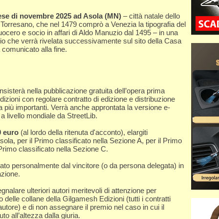
ese di novembre 2025 ad Asola (MN)
– città natale dello
orresano, che nel 1479 comprò a Venezia la tipografia del
cero e socio in affari di Aldo Manuzio dal 1495 – in una
igio che verrà rivelata successivamente sul sito della Casa
à comunicato alla fine.
nsisterà nella pubblicazione gratuita dell’opera prima
dizioni con regolare contratto di edizione e distribuzione
ena più importanti. Verrà anche approntata la versione e-
a a livello mondiale da StreetLib.
0 euro
(al lordo della ritenuta d'acconto), elargiti
la, per il Primo classificato nella Sezione A, per il Primo
 Primo classificato nella Sezione C.
irato personalmente dal vincitore (o da persona delegata) in
azione.
segnalare ulteriori autori meritevoli di attenzione per
 delle collane della Gilgamesh Edizioni (tutti i contratti
utore) e di non assegnare il premio nel caso in cui il
o all’altezza dalla giuria.