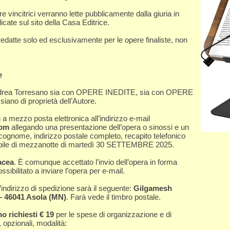
e vincitrici verranno lette pubblicamente dalla giuria in
cate sul sito della Casa Editrice.
redatte solo ed esclusivamente per le opere finaliste, non
e
 Andrea Torresano sia con OPERE INEDITE, sia con OPERE
 siano di proprietà dell’Autore.
i a mezzo posta elettronica all’indirizzo e-mail
com
allegando una presentazione dell’opera o sinossi e un
gnome, indirizzo postale completo, recapito telefonico
gabile di mezzanotte di martedì 30 SETTEMBRE 2025.
acea
. È comunque accettato l’invio dell’opera in forma
sibilitato a inviare l’opera per e-mail.
l’indirizzo di spedizione sarà il seguente:
Gilgamesh
 – 46041 Asola (MN)
. Farà vede il timbro postale.
o richiesti € 19
per le spese di organizzazione e di
 opzionali, modalità: