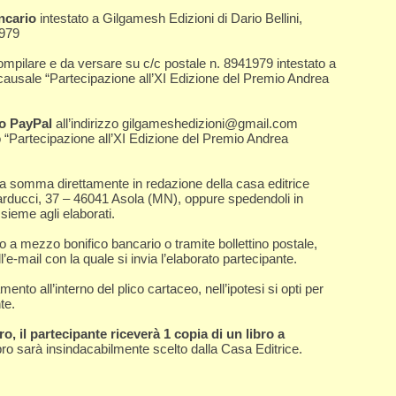
ncario
intestato a Gilgamesh Edizioni di Dario Bellini,
979
mpilare e da versare su c/c postale n. 8941979 intestato a
 causale “Partecipazione all’XI Edizione del Premio Andrea
to PayPal
all’indirizzo gilgameshedizioni@gmail.com
“Partecipazione all’XI Edizione del Premio Andrea
a somma direttamente in redazione della casa editrice
rducci, 37 – 46041 Asola (MN), oppure spedendoli in
sieme agli elaborati.
 a mezzo bonifico bancario o tramite bollettino postale,
’e-mail con la quale si invia l’elaborato partecipante.
ento all’interno del plico cartaceo, nell’ipotesi si opti per
te.
o, il partecipante riceverà 1 copia di un libro a
ibro sarà insindacabilmente scelto dalla Casa Editrice.