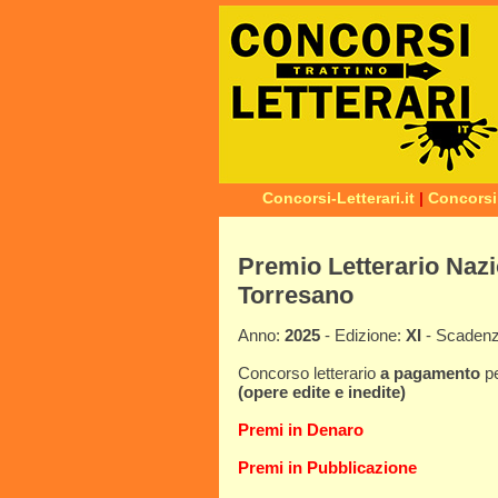
Concorsi-Letterari.it
|
Concorsi
Premio Letterario Nazi
Torresano
Anno:
2025
- Edizione:
XI
- Scaden
Concorso letterario
a pagamento
p
(opere edite e inedite)
Premi in Denaro
Premi in Pubblicazione