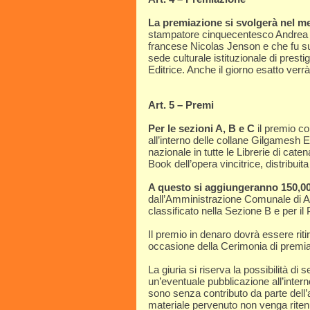
La premiazione si svolgerà nel m
stampatore cinquecentesco Andrea T
francese Nicolas Jenson e che fu suo
sede culturale istituzionale di prest
Editrice. Anche il giorno esatto verr
Art. 5 – Premi
Per le sezioni A, B e C
il premio co
all’interno delle collane Gilgamesh E
nazionale in tutte le Librerie di cat
Book dell’opera vincitrice, distribuit
A questo si aggiungeranno 150,0
dall’Amministrazione Comunale di Aso
classificato nella Sezione B e per il
Il premio in denaro dovrà essere rit
occasione della Cerimonia di premi
La giuria si riserva la possibilità di 
un’eventuale pubblicazione all’interno
sono senza contributo da parte dell’a
materiale pervenuto non venga ritenut