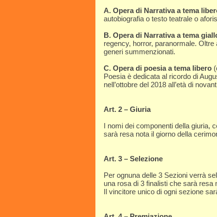
A. Opera di Narrativa a tema libe
autobiografia o testo teatrale o afori
B. Opera di Narrativa a tema giall
regency, horror, paranormale. Oltre
generi summenzionati.
C. Opera di poesia a tema libero
(
Poesia è dedicata al ricordo di Aug
nell’ottobre del 2018 all’età di novant
Art. 2 – Giuria
I nomi dei componenti della giuria, c
sarà resa nota il giorno della cerim
Art. 3 – Selezione
Per ognuna delle 3 Sezioni verrà sele
una rosa di 3 finalisti che sarà resa n
Il vincitore unico di ogni sezione sar
Art. 4 – Premiazione