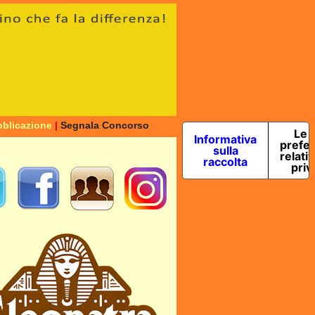
blicazione
|
Segnala Concorso
Le 
Informativa
prefe
sulla
relativ
raccolta
priv