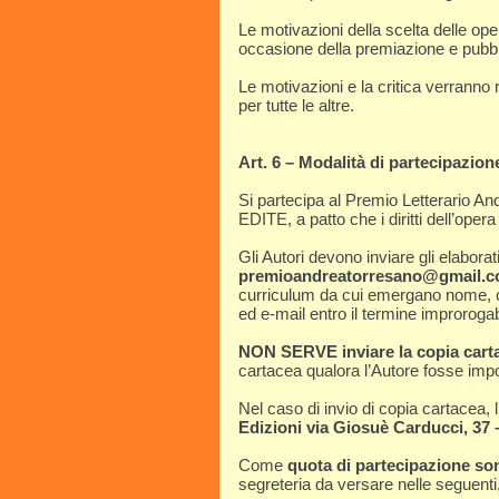
Le motivazioni della scelta delle oper
occasione della premiazione e pubbli
Le motivazioni e la critica verranno 
per tutte le altre.
Art. 6 – Modalità di partecipazion
Si partecipa al Premio Letterario
EDITE, a patto che i diritti dell’opera
Gli Autori devono inviare gli elaborat
premioandreatorresano@gmail.
curriculum da cui emergano nome, co
ed e-mail entro il termine improro
NON SERVE inviare la copia cart
cartacea qualora l’Autore fosse impos
Nel caso di invio di copia cartacea, 
Edizioni via Giosuè Carducci, 37
Come
quota di partecipazione son
segreteria da versare nelle seguenti,