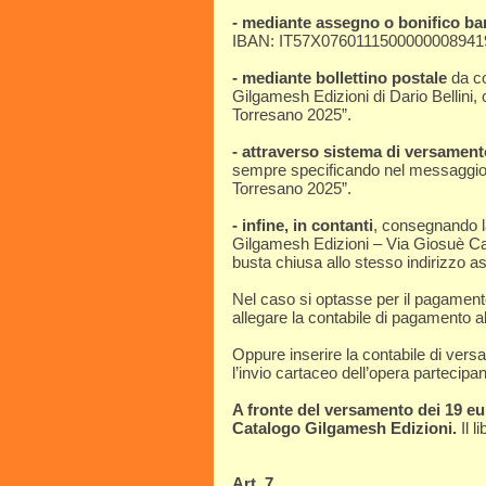
- mediante assegno o bonifico ba
IBAN: IT57X0760111500000008941
- mediante bollettino postale
da co
Gilgamesh Edizioni di Dario Bellini,
Torresano 2025”.
- attraverso sistema di versamen
sempre specificando nel messaggio 
Torresano 2025”.
- infine, in contanti
, consegnando l
Gilgamesh Edizioni – Via Giosuè Ca
busta chiusa allo stesso indirizzo as
Nel caso si optasse per il pagamento
allegare la contabile di pagamento all
Oppure inserire la contabile di versam
l’invio cartaceo dell’opera partecipan
A fronte del versamento dei 19 eur
Catalogo Gilgamesh Edizioni.
Il l
Art. 7