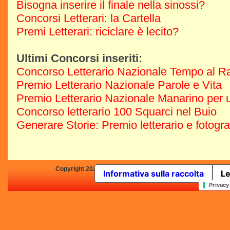
Bisogna inserire il finale nella sinossi?
Concorsi Letterari: la Cartella
Premi Letterari: riciclare è lecito?
Ultimi Concorsi inseriti:
Concorso Letterario Nazionale Tempo al R
Premio Letterario Nazionale Parole e Vita
Premio Letterario Nazionale Manarino per u
Concorso letterario 100 Squarci nel Buio
Generare Storie: Premio letterario e fotogr
Copyright 2025 by Concorsi-Letterari.it - P.IVA 03460680139 -
Informativa sulla raccolta
Le
In qualità di Affiliato Amazo
Privacy