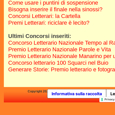
Come usare i puntini di sospensione
Bisogna inserire il finale nella sinossi?
Concorsi Letterari: la Cartella
Premi Letterari: riciclare è lecito?
Ultimi Concorsi inseriti:
Concorso Letterario Nazionale Tempo al R
Premio Letterario Nazionale Parole e Vita
Premio Letterario Nazionale Manarino per u
Concorso letterario 100 Squarci nel Buio
Generare Storie: Premio letterario e fotogr
Copyright 2025 by Concorsi-Letterari.it - P.IVA 03460680139 -
Informativa sulla raccolta
Le
In qualità di Affiliato Amazo
Privacy