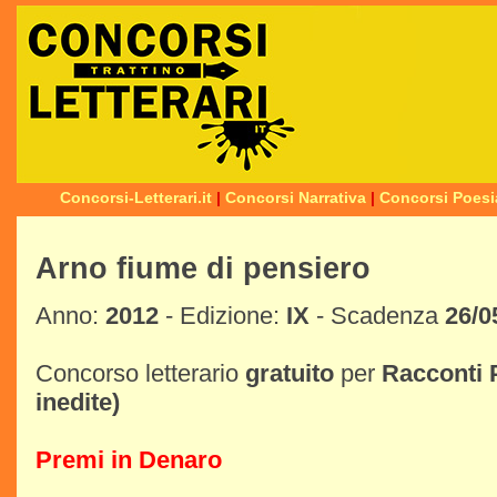
Concorsi-Letterari.it
|
Concorsi Narrativa
|
Concorsi Poesi
Arno fiume di pensiero
Anno:
2012
- Edizione:
IX
- Scadenza
26/0
Concorso letterario
gratuito
per
Racconti
inedite)
Premi in Denaro