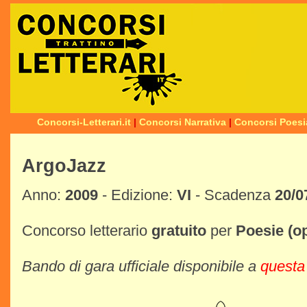
Concorsi-Letterari.it
|
Concorsi Narrativa
|
Concorsi Poesi
ArgoJazz
Anno:
2009
- Edizione:
VI
- Scadenza
20/0
Concorso letterario
gratuito
per
Poesie
(o
Bando di gara ufficiale disponibile a
questa