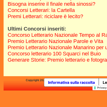
Bisogna inserire il finale nella sinossi?
Concorsi Letterari: la Cartella
Premi Letterari: riciclare è lecito?
Ultimi Concorsi inseriti:
Concorso Letterario Nazionale Tempo al R
Premio Letterario Nazionale Parole e Vita
Premio Letterario Nazionale Manarino per u
Concorso letterario 100 Squarci nel Buio
Generare Storie: Premio letterario e fotogr
Copyright 2025 by Concorsi-Letterari.it - P.IVA 03460680139 -
Informativa sulla raccolta
Le
In qualità di Affiliato Amazo
Privacy