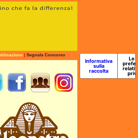
blicazione
|
Segnala Concorso
Le 
Informativa
prefe
sulla
relativ
raccolta
priv