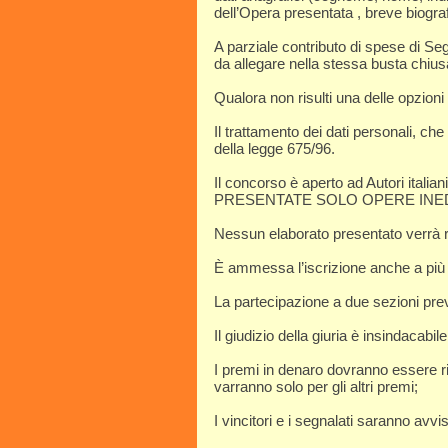
dell’Opera presentata , breve biografi
A parziale contributo di spese di Seg
da allegare nella stessa busta chius
Qualora non risulti una delle opzion
Il trattamento dei dati personali, che
della legge 675/96.
Il concorso è aperto ad Autori ital
PRESENTATE SOLO OPERE INEDITE e 
Nessun elaborato presentato verrà re
È ammessa l’iscrizione anche a più 
La partecipazione a due sezioni prev
Il giudizio della giuria è insindacabile
I premi in denaro dovranno essere ri
varranno solo per gli altri premi;
I vincitori e i segnalati saranno avvis