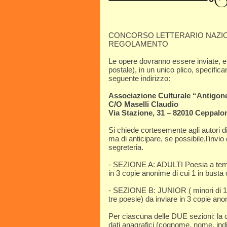
CONCORSO LETTERARIO NAZIONAL
REGOLAMENTO
Le opere dovranno essere inviate, en
postale), in un unico plico, specifica
seguente indirizzo:
Associazione Culturale “Antigon
C/O Maselli Claudio
Via Stazione, 31 – 82010 Ceppalo
Si chiede cortesemente agli autori 
ma di anticipare, se possibile,l’invio
segreteria.
- SEZIONE A: ADULTI Poesia a tema l
in 3 copie anonime di cui 1 in busta 
- SEZIONE B: JUNIOR ( minori di 18 
tre poesie) da inviare in 3 copie ano
Per ciascuna delle DUE sezioni: la c
dati anagrafici (cognome, nome, indir