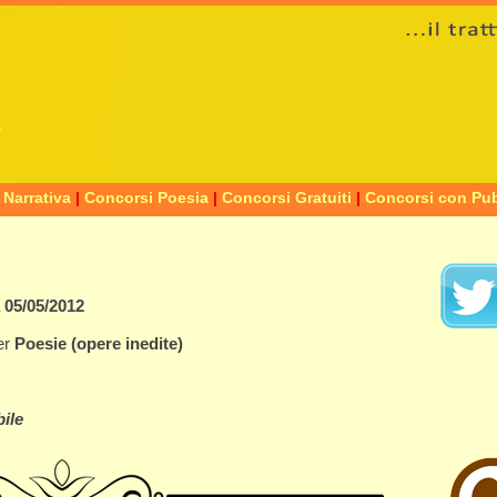
 Narrativa
|
Concorsi Poesia
|
Concorsi Gratuiti
|
Concorsi con Pub
a
05/05/2012
er
Poesie
(opere inedite)
ile