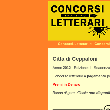
Concorsi-Letterari.it
|
Concorsi
Città di Ceppaloni
Anno:
2012
- Edizione:
I
- Scadenz
Concorso letterario
a pagamento
p
Premi in Denaro
Bando di gara ufficiale
non disponib