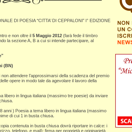
E DI POESIA “CITTA’ DI CEPPALONI” I° EDIZIONE
tro e non oltre il
5 Maggio 2012
(farà fede il timbro
ndo la sezione A, B a cui si intende partecipare, al
e”
ni (BN)
di non attendere l’approssimarsi della scadenza del premio
 delle opere in modo tale da agevolare il lavoro della
ibero in lingua italiana (massimo tre poesie) da inviare
chiusa.
anni ) Poesia a tema libero in lingua italiana (massimo
nime di cui 1 in busta chiusa.
opia contenuta in busta chiusa dovrà riportare in calce: i
izzo, telefono, e mail); firma per proprietà e originarietà