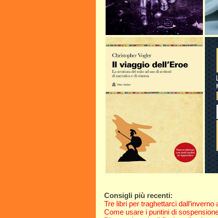
Consigli più recenti:
Tre libri per traghettarci dall’inverno
Come usare i puntini di sospension