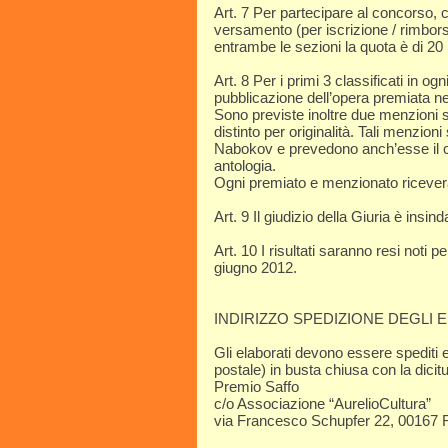
Art. 7 Per partecipare al concorso, 
versamento (per iscrizione / rimbor
entrambe le sezioni la quota è di 
Art. 8 Per i primi 3 classificati in og
pubblicazione dell’opera premiata ne
Sono previste inoltre due menzioni sp
distinto per originalità. Tali menzio
Nabokov e prevedono anch’esse il con
antologia.
Ogni premiato e menzionato riceverà
Art. 9 Il giudizio della Giuria è insind
Art. 10 I risultati saranno resi noti p
giugno 2012.
INDIRIZZO SPEDIZIONE DEGLI 
Gli elaborati devono essere spediti e
postale) in busta chiusa con la dicit
Premio Saffo
c/o Associazione “AurelioCultura”
via Francesco Schupfer 22, 00167