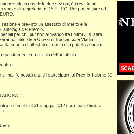
concorrendo in una delle due sezioni, è previsto un
so spese di segreteria) di 15 EURO. Per partecipare ad
20 EURO.
ni sezione è previsto un attestato di merito e la
ll’antologia del Premio.
eciali per chi, pur non arrivando tra i primi 3, si sarà
ni saranno intitolate a Giovanni Boccaccio e Vladimir
ferimento di attestati di merito e la pubblicazione in
 gratuitamente una copia dell’antologia.
acabile.
er e-mail (o posta) a tutti i partecipanti al Premio il giorno 30
ELABORATI:
ntro e non oltre il 31 maggio 2012 (farà fede il timbro
ura
 Roma