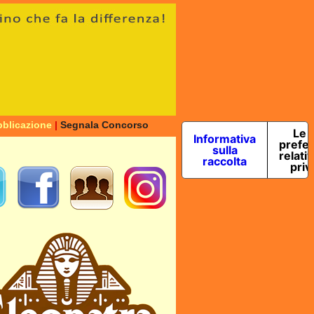
blicazione
|
Segnala Concorso
Le 
Informativa
prefe
sulla
relativ
raccolta
priv