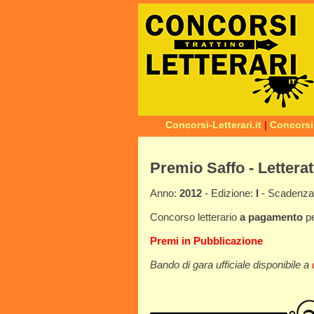
Concorsi-Letterari.it
|
Concorsi
Premio Saffo - Lettera
Anno:
2012
- Edizione:
I
- Scadenz
Concorso letterario
a pagamento
p
Premi in Pubblicazione
Bando di gara ufficiale disponibile a