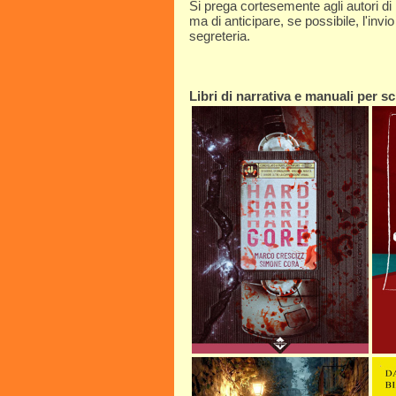
Si prega cortesemente agli autori di
ma di anticipare, se possibile, l'invi
segreteria.
Libri di narrativa e manuali per scr