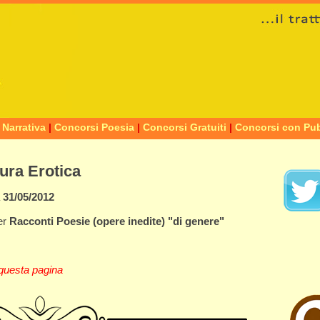
 Narrativa
|
Concorsi Poesia
|
Concorsi Gratuiti
|
Concorsi con Pub
tura Erotica
a
31/05/2012
er
Racconti
Poesie
(opere inedite)
"di genere"
questa pagina