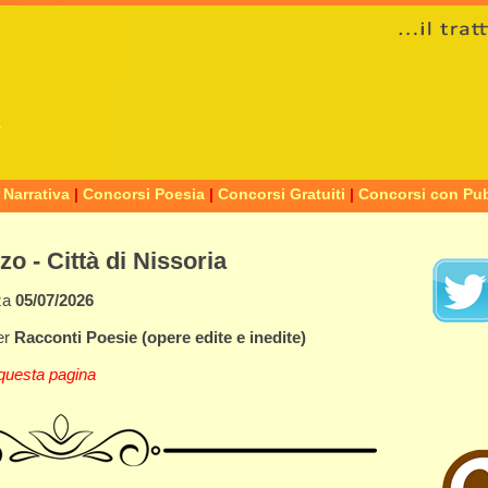
 Narrativa
|
Concorsi Poesia
|
Concorsi Gratuiti
|
Concorsi con Pub
o - Città di Nissoria
za
05/07/2026
er
Racconti
Poesie
(opere edite e inedite)
questa pagina