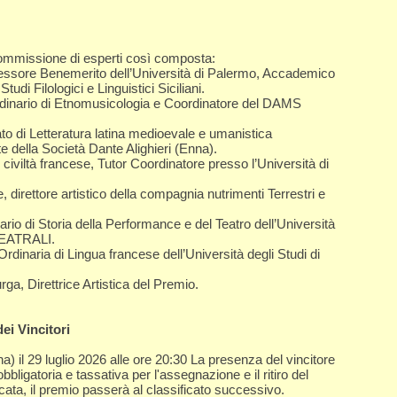
ommissione di esperti così composta:
fessore Benemerito dell’Università di Palermo, Accademico
udi Filologici e Linguistici Siciliani.
dinario di Etnomusicologia e Coordinatore del DAMS
ato di Letteratura latina medioevale e umanistica
e della Società Dante Alighieri (Enna).
civiltà francese, Tutor Coordinatore presso l’Università di
, direttore artistico della compagnia nutrimenti Terrestri e
rio di Storia della Performance e del Teatro dell’Università
TEATRALI.
dinaria di Lingua francese dell’Università degli Studi di
rga, Direttrice Artistica del Premio.
ei Vincitori
a) il 29 luglio 2026 alle ore 20:30 La presenza del vincitore
bligatoria e tassativa per l'assegnazione e il ritiro del
cata, il premio passerà al classificato successivo.