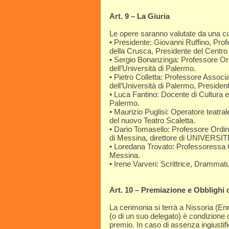
Art. 9 – La Giuria
Le opere saranno valutate da una c
• Presidente: Giovanni Ruffino, Pro
della Crusca, Presidente del Centro St
• Sergio Bonanzinga: Professore Or
dell’Università di Palermo.
• Pietro Colletta: Professore Associ
dell’Università di Palermo, President
• Luca Fantino: Docente di Cultura e 
Palermo.
• Maurizio Puglisi: Operatore teatrale
del nuovo Teatro Scaletta.
• Dario Tomasello: Professore Ordina
di Messina, direttore di UNIVERSI
• Loredana Trovato: Professoressa Or
Messina.
• Irene Varveri: Scrittrice, Drammatu
Art. 10 – Premiazione e Obblighi d
La cerimonia si terrà a Nissoria (Enn
(o di un suo delegato) è condizione ob
premio. In caso di assenza ingiustifi