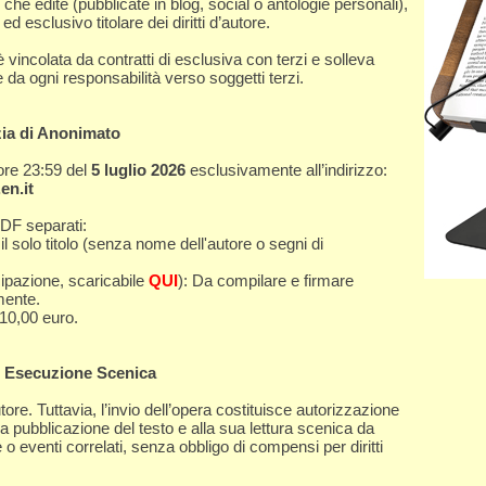
 che edite (pubblicate in blog, social o antologie personali),
ed esclusivo titolare dei diritti d’autore.
 vincolata da contratti di esclusiva con terzi e solleva
 da ogni responsabilità verso soggetti terzi.
nzia di Anonimato
ore 23:59 del
5 luglio 2026
esclusivamente all’indirizzo:
en.it
PDF separati:
solo titolo (senza nome dell'autore o segni di
pazione, scaricabile
QUI
): Da compilare e firmare
mente.
10,00 euro.
ed Esecuzione Scenica
utore. Tuttavia, l’invio dell’opera costituisce autorizzazione
la pubblicazione del testo e alla sua lettura scenica da
 o eventi correlati, senza obbligo di compensi per diritti