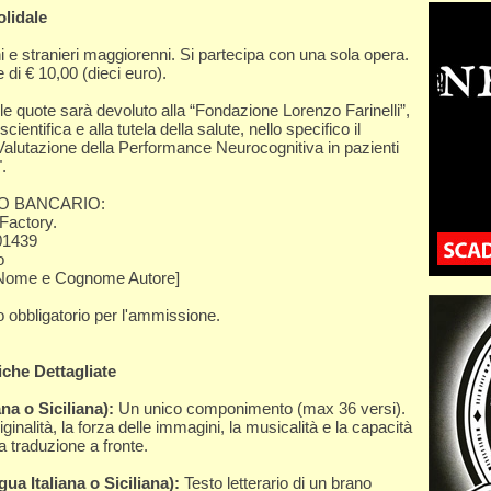
olidale
ani e stranieri maggiorenni. Si partecipa con una sola opera.
e di € 10,00 (dieci euro).
elle quote sarà devoluto alla “Fondazione Lorenzo Farinelli”,
entifica e alla tutela della salute, nello specifico il
"Valutazione della Performance Neurocognitiva in pazienti
.
O BANCARIO:
Factory.
01439
o
 [Nome e Cognome Autore]
 obbligatorio per l'ammissione.
iche Dettagliate
na o Siciliana):
Un unico componimento (max 36 versi).
riginalità, la forza delle immagini, la musicalità e la capacità
 la traduzione a fronte.
ua Italiana o Siciliana):
Testo letterario di un brano