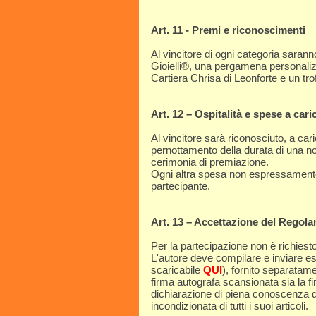
Art. 11 - Premi e riconoscimenti
Al vincitore di ogni categoria saranno
Gioielli®, una pergamena personalizz
Cartiera Chrisa di Leonforte e un tr
Art. 12 – Ospitalità e spese a car
Al vincitore sarà riconosciuto, a car
pernottamento della durata di una not
cerimonia di premiazione.
Ogni altra spesa non espressamente 
partecipante.
Art. 13 – Accettazione del Regol
Per la partecipazione non è richiesto
L'autore deve compilare e inviare 
scaricabile
QUI
), fornito separatam
firma autografa scansionata sia la f
dichiarazione di piena conoscenza d
incondizionata di tutti i suoi articoli.