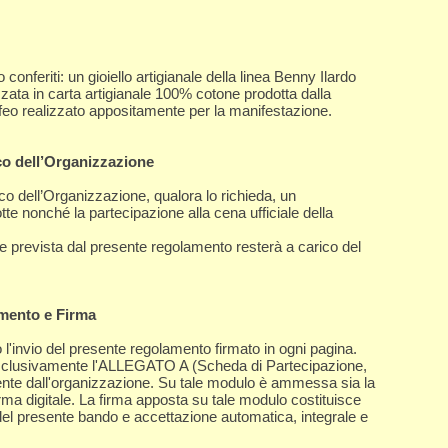
 conferiti: un gioiello artigianale della linea Benny Ilardo
ata in carta artigianale 100% cotone prodotta dalla
ofeo realizzato appositamente per la manifestazione.
ico dell’Organizzazione
ico dell’Organizzazione, qualora lo richieda, un
te nonché la partecipazione alla cena ufficiale della
prevista dal presente regolamento resterà a carico del
amento e Firma
 l'invio del presente regolamento firmato in ogni pagina.
esclusivamente l'ALLEGATO A (Scheda di Partecipazione,
ente dall'organizzazione. Su tale modulo è ammessa sia la
irma digitale. La firma apposta su tale modulo costituisce
el presente bando e accettazione automatica, integrale e