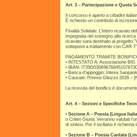
Art. 3 – Partecipazione e Quota S
Il concorso è aperto a cittadini itali
È richiesto un contributo di iscrizion
Finalità Solidale: L’intero ricavato d
impegnata nel sostegno alla ricerca sci
ricavato sarà destinato al progetto 
sottoposti a trattamento con CAR-T"
PAGAMENTO TRAMITE BONIFIC
• INTESTATO A: Associazione BIG 
• IBAN: IT39D03069676845107873
• Banca d’appoggio: Intesa Sanpaol
• Causale: Premio Gliozzo 2026 –
La ricevuta del bonifico è documento
Art. 4 – Sezioni e Specifiche Tecn
•
Sezione A – Poesia (Lingua Italia
o Criteri Giuria: Verranno valutati l'o
di sintesi. Per il siciliano è richiesta
•
Sezione B – Poesia Cantata (Ling