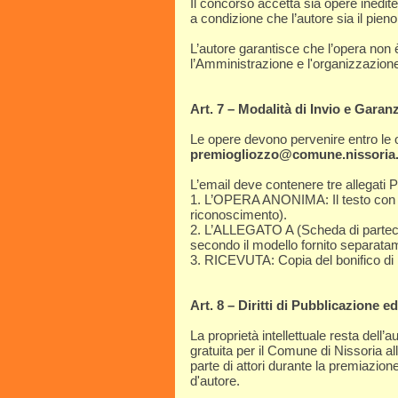
Il concorso accetta sia opere inedite
a condizione che l’autore sia il pieno 
L’autore garantisce che l’opera non è
l’Amministrazione e l'organizzazione
Art. 7 – Modalità di Invio e Gara
Le opere devono pervenire entro le 
premiogliozzo@comune.nissoria.
L’email deve contenere tre allegati 
1. L’OPERA ANONIMA: Il testo con il 
riconoscimento).
2. L’ALLEGATO A (Scheda di parteci
secondo il modello fornito separata
3. RICEVUTA: Copia del bonifico di 
Art. 8 – Diritti di Pubblicazione 
La proprietà intellettuale resta dell’a
gratuita per il Comune di Nissoria al
parte di attori durante la premiazione
d'autore.