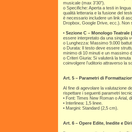
musicale (max 3’30”).
o Specifiche: Aperta a testi in lingua
qualità letteraria e la fusione del tes
è necessario includere un link di a
Dropbox, Google Drive, ecc.). Non sa
•
Sezione C – Monologo Teatrale (
essere interpretato da una singola v
o Lunghezza: Massimo 9.000 battute (s
o Durata: Il testo deve essere stru
minimo di 10 minuti e un massimo di
o Criteri Giuria: Si valuterà la tenut
coinvolgere l'uditorio attraverso la s
Art. 5 – Parametri di Formattazio
Al fine di agevolare la valutazione de
rispettare i seguenti parametri tecnic
• Font: Times New Roman o Arial, d
• Interlinea: 1,5 linee.
• Margini: Standard (2,5 cm).
Art. 6 – Opere Edite, Inedite e Dirit