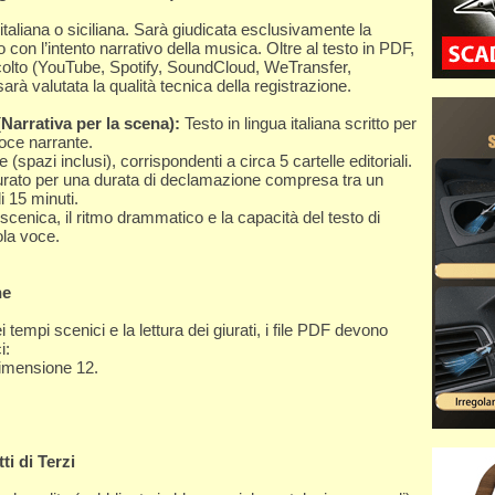
 italiana o siciliana. Sarà giudicata esclusivamente la
to con l’intento narrativo della musica. Oltre al testo in PDF,
scolto (YouTube, Spotify, SoundCloud, WeTransfer,
rà valutata la qualità tecnica della registrazione.
Narrativa per la scena):
Testo in lingua italiana scritto per
oce narrante.
pazi inclusi), corrispondenti a circa 5 cartelle editoriali.
tturato per una durata di declamazione compresa tra un
 15 minuti.
a scenica, il ritmo drammatico e la capacità del testo di
ola voce.
ne
i tempi scenici e la lettura dei giurati, i file PDF devono
i:
imensione 12.
ti di Terzi