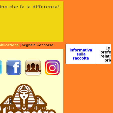
blicazione
|
Segnala Concorso
Le 
Informativa
prefe
sulla
relativ
raccolta
priv