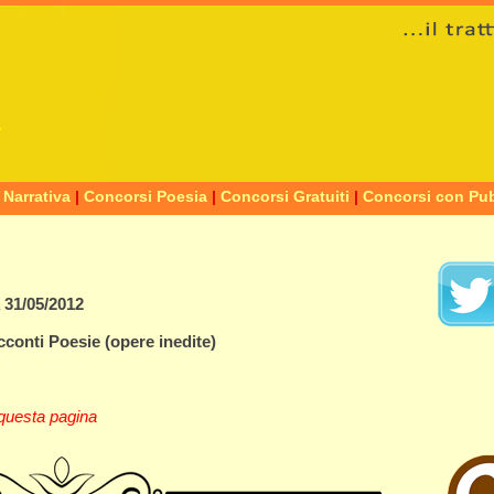
 Narrativa
|
Concorsi Poesia
|
Concorsi Gratuiti
|
Concorsi con Pub
a
31/05/2012
cconti
Poesie
(opere inedite)
questa pagina