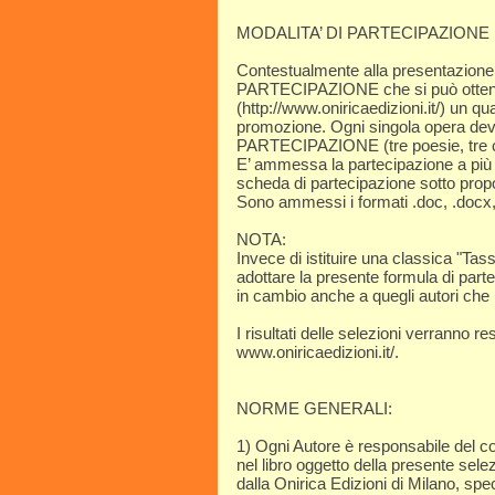
MODALITA’ DI PARTECIPAZIONE
Contestualmente alla presentazion
PARTECIPAZIONE che si può ottenere
(http://​www.oniricaedizioni.it/) un qu
promozione. Ogni singola opera d
PARTECIPAZIONE (tre poesie, tre c
E’ ammessa la partecipazione a più s
scheda di partecipazione sotto prop
Sono ammessi i formati .doc, .docx, .tx
NOTA:
Invece di istituire una classica "Tass
adottare la presente formula di par
in cambio anche a quegli autori che 
I risultati delle selezioni verranno resi
www.oniricaedizioni.it/.
NORME GENERALI:
1) Ogni Autore è responsabile del co
nel libro oggetto della presente sel
dalla Onirica Edizioni di Milano, spec