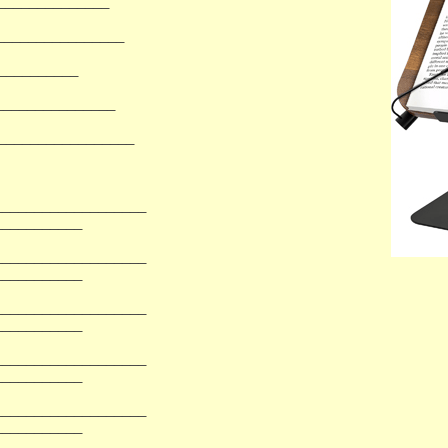
______​_______
_____​___________
__​_______
_______​_______
__​______________
________________​__
__________
________________​__
__________
________________​__
__________
________________​__
__________
________________​__
__________