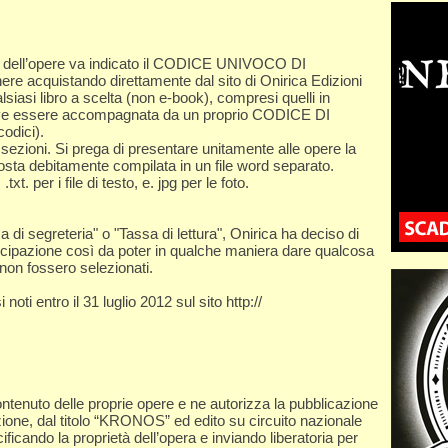
e dell’opere va indicato il CODICE UNIVOCO DI
 acquistando direttamente dal sito di Onirica Edizioni
alsiasi libro a scelta (non e-book), compresi quelli in
eve essere accompagnata da un proprio CODICE DI
odici).
ezioni. Si prega di presentare unitamente alle opere la
osta debitamente compilata in un file word separato.
t. per i file di testo, e. jpg per le foto.
a di segreteria" o "Tassa di lettura", Onirica ha deciso di
tecipazione così da poter in qualche maniera dare qualcosa
non fossero selezionati.
 noti entro il 31 luglio 2012 sul sito http://​
ntenuto delle proprie opere e ne autorizza la pubblicazione
ezione, dal titolo “KRONOS” ed edito su circuito nazionale
ificando la proprietà dell’opera e inviando liberatoria per