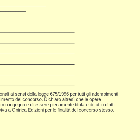
________________​__
__________
_______________________​_______
_______________________​_______
_______________________​_______
_______________________​_______
_______________________​_______
_______________________​_______
sonali ai sensi della legge 675/1996 per tutti gli adempimenti
imento del concorso. Dichiaro altresì che le opere
io ingegno e di essere pienamente titolare di tutti i diritti
iva a Onirica Edizioni per le finalità del concorso stesso.