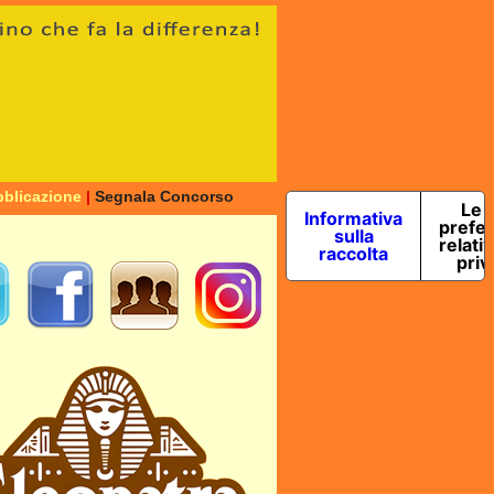
blicazione
|
Segnala Concorso
Le 
Informativa
prefe
sulla
relativ
raccolta
priv