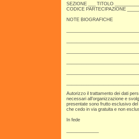
SEZIONE ___ TITOLO __________
CODICE PARTECIPAZIONE _____
NOTE BIOGRAFICHE
__________________________​___
__________________________​___
__________________________​___
__________________________​___
__________________________​___
__________________________​___
Autorizzo il trattamento dei dati per
necessari all’organizzazione e svolg
presentate sono frutto esclusivo del m
che cedo in via gratuita e non esclus
In fede
_____________