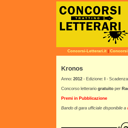
Concorsi-Letterari.it
|
Concorsi
Kronos
Anno:
2012
- Edizione:
I
- Scadenz
Concorso letterario
gratuito
per
Ra
Premi in Pubblicazione
Bando di gara ufficiale disponibile a