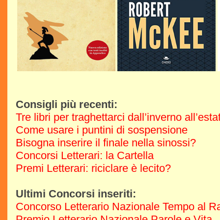
Consigli più recenti:
Tre libri per traghettarci dall’inverno all’est
Come usare i puntini di sospensione
Bisogna inserire il finale nella sinossi?
Concorsi Letterari: la Cartella
Premi Letterari: riciclare è lecito?
Ultimi Concorsi inseriti:
Concorso Letterario Nazionale Tempo al R
Premio Letterario Nazionale Parole e Vita