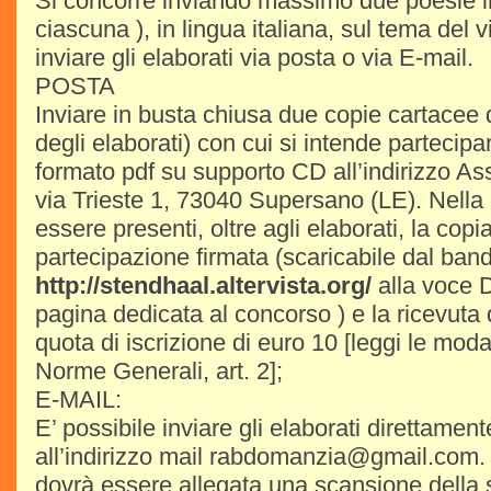
Si concorre inviando massimo due poesie in
ciascuna ), in lingua italiana, sul tema del v
inviare gli elaborati via posta o via E-mail.
POSTA
Inviare in busta chiusa due copie cartacee d
degli elaborati) con cui si intende partecip
formato pdf su supporto CD all’indirizz
via Trieste 1, 73040 Supersano (LE). Nella
essere presenti, oltre agli elaborati, la cop
partecipazione firmata (scaricabile dal band
http://stendhaal.altervista.org/
alla voce 
pagina dedicata al concorso ) e la ricevuta
quota di iscrizione di euro 10 [leggi le mod
Norme Generali, art. 2];
E-MAIL:
E’ possibile inviare gli elaborati direttament
all’indirizzo mail rabdomanzia@gmail.com. O
dovrà essere allegata una scansione della 