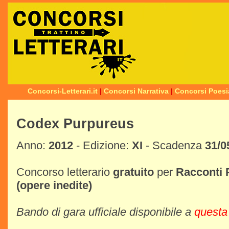
Concorsi-Letterari.it
|
Concorsi Narrativa
|
Concorsi Poesi
Codex Purpureus
Anno:
2012
- Edizione:
XI
- Scadenza
31/0
Concorso letterario
gratuito
per
Racconti
(opere inedite)
Bando di gara ufficiale disponibile a
questa