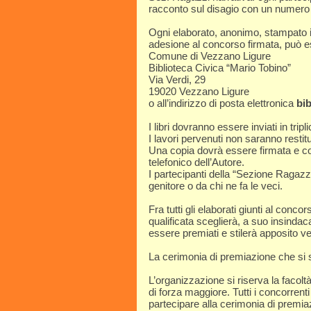
racconto sul disagio con un numero
Ogni elaborato, anonimo, stampato in
adesione al concorso firmata, può ess
Comune di Vezzano Ligure
Biblioteca Civica “Mario Tobino”
Via Verdi, 29
19020 Vezzano Ligure
o all’indirizzo di posta elettronica
bi
I libri dovranno essere inviati in tripl
I lavori pervenuti non saranno restitu
Una copia dovrà essere firmata e c
telefonico dell’Autore.
I partecipanti della “Sezione Ragazz
genitore o da chi ne fa le veci.
Fra tutti gli elaborati giunti al con
qualificata sceglierà, a suo insindacab
essere premiati e stilerà apposito ve
La cerimonia di premiazione che si
L’organizzazione si riserva la facolt
di forza maggiore. Tutti i concorrenti
partecipare alla cerimonia di premia