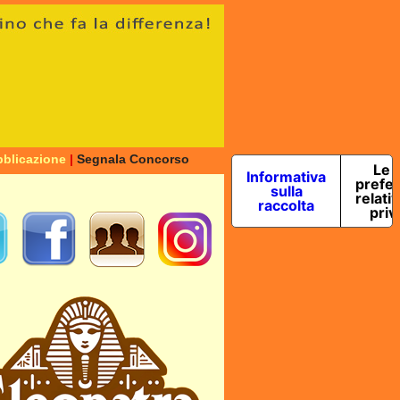
blicazione
|
Segnala Concorso
Le 
Informativa
prefe
sulla
relativ
raccolta
priv