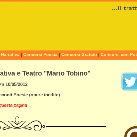
 Narrativa
|
Concorsi Poesia
|
Concorsi Gratuiti
|
Concorsi con Pub
ativa e Teatro "Mario Tobino"
nza
10/05/2012
cconti
Poesie
(opere inedite)
questa pagina