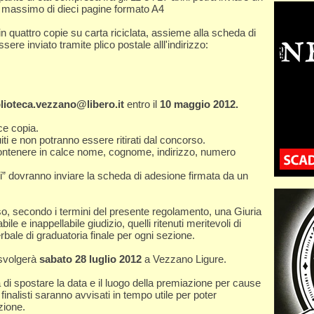
 massimo di dieci pagine formato A4
 quattro copie su carta riciclata, assieme alla scheda di
ere inviato tramite plico postale alll'indirizzo:
blioteca.vezzano@libero.it
entro il
10 maggio 2012.
ice copia.
iti e non potranno essere ritirati dal concorso.
ontenere in calce nome, cognome, indirizzo, numero
i” dovranno inviare la scheda di adesione firmata da un
corso, secondo i termini del presente regolamento, una Giuria
ile e inappellabile giudizio, quelli ritenuti meritevoli di
rbale di graduatoria finale per ogni sezione.
 svolgerà
sabato 28 luglio 2012
a Vezzano Ligure.
à di spostare la data e il luogo della premiazione per cause
 finalisti saranno avvisati in tempo utile per poter
zione.