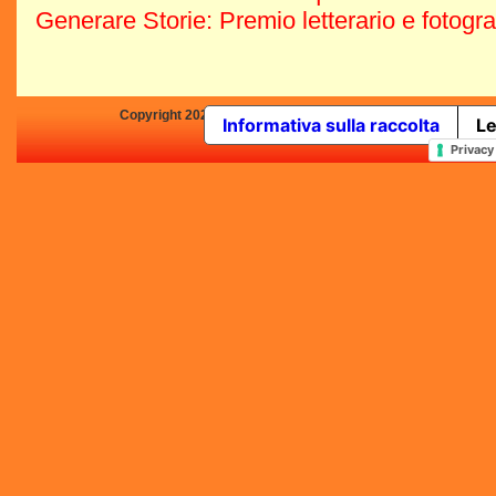
Generare Storie: Premio letterario e fotogr
Copyright 2025 by Concorsi-Letterari.it - P.IVA 03460680139 -
Informativa sulla raccolta
Le
In qualità di Affiliato Amazo
Privacy