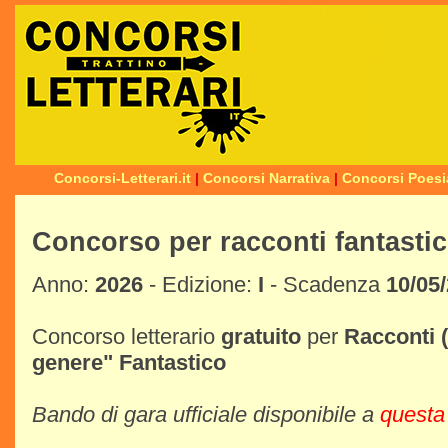
Concorsi-Letterari.it
|
Concorsi Narrativa
|
Concorsi Poesi
Concorso per racconti fantasti
Anno:
2026
- Edizione:
I
- Scadenza
10/05
Concorso letterario
gratuito
per
Racconti
genere"
Fantastico
Bando di gara ufficiale disponibile a
questa