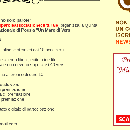
no solo parole”
aroleassociazioneculturale
) organizza la Quinta
zionale di Poesia "Un Mare di Versi"
.
6
taliani e stranieri dai 18 anni in su.
 a tema libero, edite o inedite.
ana e non devono superare i 40 versi.
one al premio di euro 10.
suddivisa:
di premiazione
ga di premiazione
di premiazione
stato digitale di partecipazione.
gmail.com