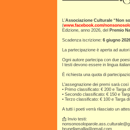
L'
Associazione Culturale “Non so
(
www.facebook.com/nonsonosolop
Edizione, anno 2026, del
Premio Na
Scadenza iscrizione:
6 giugno 202
La partecipazione è aperta ad autori i
Ogni autore partecipa con due poesie
I testi devono essere in lingua itali
È richiesta una quota di partecipazi
L’assegnazione dei premi sarà così 
• Primo classificato: € 200 e Targa 
• Secondo classificato: € 150 e Tar
• Terzo classificato: € 100 e Targa 
A tutti i poeti verrà rilasciato un atte
📩 Invio testi:
nonsonosoloparole.ass.culturale@
brunellamallia@gmail.com