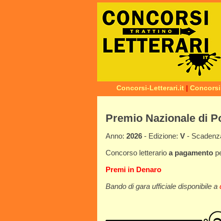
Concorsi-Letterari.it
|
Concorsi
Premio Nazionale di P
Anno:
2026
- Edizione:
V
- Scaden
Concorso letterario
a pagamento
p
Premi in Denaro
Bando di gara ufficiale disponibile a