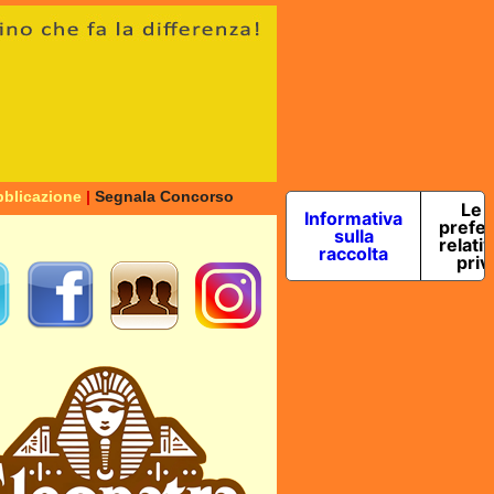
blicazione
|
Segnala Concorso
Le 
Informativa
prefe
sulla
relativ
raccolta
priv