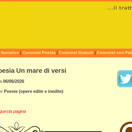
 Narrativa
|
Concorsi Poesia
|
Concorsi Gratuiti
|
Concorsi con Pub
oesia Un mare di versi
za
06/06/2026
er
Poesie
(opere edite e inedite)
questa pagina