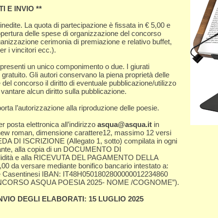
 E INVIO **
edite. La quota di partecipazione è fissata in € 5,00 e
pertura delle spese di organizzazione del concorso
rganizzazione cerimonia di premiazione e relativo buffet,
 i vincitori ecc.).
 presenti un unico componimento o due. I giurati
o gratuito. Gli autori conservano la piena proprietà delle
el concorso il diritto di eventuale pubblicazione/utilizzo
ntare alcun diritto sulla pubblicazione.
ta l’autorizzazione alla riproduzione delle poesie.
r posta elettronica all’indirizzo
asqua@asqua.it
in
 new roman, dimensione carattere12, massimo 12 versi
EDA DI ISCRIZIONE (Allegato 1, sotto) compilata in ogni
cipante, alla copia di un DOCUMENTO DI
lidità e alla RICEVUTA DEL PAGAMENTO DELLA
a versare mediante bonifico bancario intestato a:
te Casentinesi IBAN: IT48H0501802800000012234860
: CONCORSO ASQUA POESIA 2025- NOME /COGNOME”).
NVIO DEGLI ELABORATI: 15 LUGLIO 2025