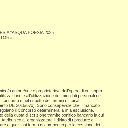
SIA “ASQUA POESIA 2025”
UTORE
unico/a autore/rice e proprietario/a dell'opera di cui sopra.
lizzazione e all'utilizzazione dei miei dati personali nei
 concorso e nel rispetto dei termini di cui al
nto UE 2016/679). Sono consapevole che il mancato
 regolano il Concorso determinerà la mia esclusione.
 della quota d'iscrizione tramite bonifico bancario la cui
Attribuisco all’organizzatore il diritto di riprodurre e
nciare a qualsiasi forma di compenso per la cessione dei