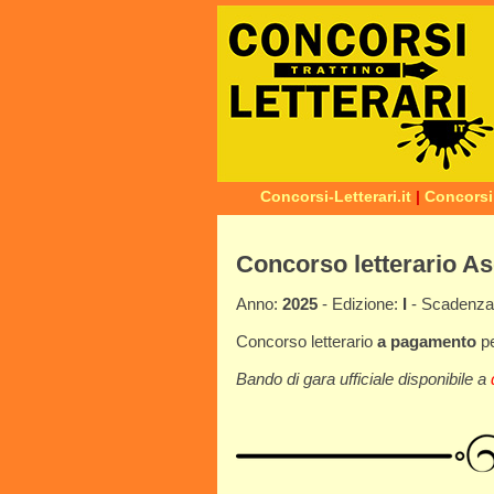
Concorsi-Letterari.it
|
Concorsi
Concorso letterario A
Anno:
2025
- Edizione:
I
- Scadenz
Concorso letterario
a pagamento
p
Bando di gara ufficiale disponibile a