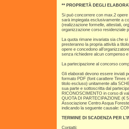
** PROPRIETÀ DEGLI ELABORATI
Si può concorrere con max.2 opere in
sarà impiegata esclusivamente a co
(realizzazione formelle, attestati, o
organizzazione corso residenziale per
La quota rimane invariata sia che si
presteranno la propria attività a titol
opere e concedono all’organizzatore d
senza richiedere alcun compenso e va
La partecipazione al concorso compor
Gli elaborati devono essere inviati pe
formato PDF (font carattere Times
titolo escluso) unitamente alla SCH
sua parte e sottoscritta dal parte
RICONOSCIMENTO in corso di va
QUOTA DI PARTECIPAZIONE (€ 5,00 d
Associazione Centro Asqua Fores
indicando la seguente causale
TERMINE DI SCADENZA PER L’I
Contatti: