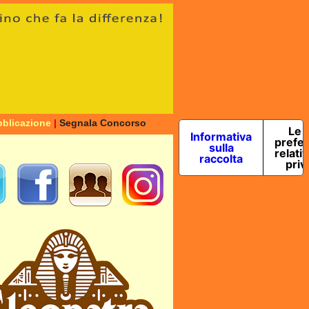
blicazione
|
Segnala Concorso
Le 
Informativa
prefe
sulla
relativ
raccolta
priv