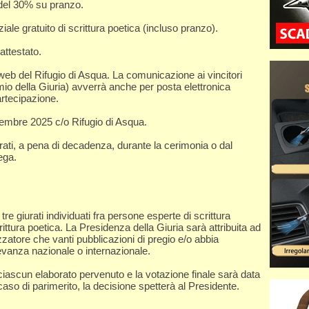
 del 30% su pranzo.
ale gratuito di scrittura poetica (incluso pranzo).
attestato.
o web del Rifugio di Asqua. La comunicazione ai vincitori
remio della Giuria) avverrà anche per posta elettronica
partecipazione.
embre 2025 c/o Rifugio di Asqua.
irati, a pena di decadenza, durante la cerimonia o dal
ega.
giurati individuati fra persone esperte di scrittura
crittura poetica. La Presidenza della Giuria sarà attribuita ad
zzatore che vanti pubblicazioni di pregio e/o abbia
levanza nazionale o internazionale.
iascun elaborato pervenuto e la votazione finale sarà data
n caso di parimerito, la decisione spetterà al Presidente.