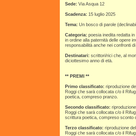
Sede:
Via Asqua 12
Scadenza:
15 luglio 2025
Tema:
Un bosco di parole (declinabil
Categoria:
poesia inedita redatta in
in ordine alla paternità delle opere 
responsabilità anche nei confronti di 
Destinatari:
scrittori/rici che, al mo
diciottesimo anno di età.
** PREMI **
Primo classificato:
riproduzione del
Roggi che sarà collocata c/o il Rifug
poetica, compreso pranzo.
Secondo classificato:
riproduzione 
Roggi che sarà collocata c/o il Rifu
scrittura poetica, compreso sconto
Terzo classificato:
riproduzione del
Roggi che sarà collocata c/o il Rifu