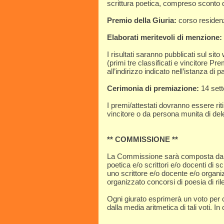
scrittura poetica, compreso sconto
Premio della Giuria:
corso residenzi
Elaborati meritevoli di menzione:
I risultati saranno pubblicati sul sit
(primi tre classificati e vincitore P
all’indirizzo indicato nell’istanza di 
Cerimonia di premiazione:
14 sett
I premi/attestati dovranno essere rit
vincitore o da persona munita di del
** COMMISSIONE **
La Commissione sarà composta da tre 
poetica e/o scrittori e/o docenti di s
uno scrittore e/o docente e/o organi
organizzato concorsi di poesia di ri
Ogni giurato esprimerà un voto per c
dalla media aritmetica di tali voti. I