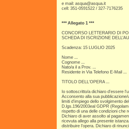
e mail: asqua@asqua.it
cell: 351-0591522 / 327-7176235
*** Allegato 1 ***
CONCORSO LETTERARIO DI POE
SCHEDA DI ISCRIZIONE DELL’A
Scadenza: 15 LUGLIO 2025
Nome ...
Cognome ...
Nato/a il a Prov. ...
Residente in Via Telefono E-Mail ...
TITOLO DELL'OPERA ...
Io sottoscritto/a dichiaro d'essere l'
Acconsento alla sua pubblicazione/uti
limiti d'impiego dello svolgimento del
D.lgs.196/2003eal GDPR (Regolame
rispetto di una delle condizioni che
Dichiaro di aver assolto al pagamento
ricevuta allego alla presente istanza. 
distribuire l’opera. Dichiaro di rinu