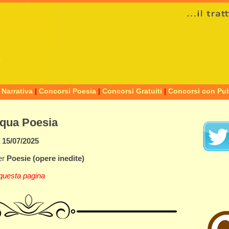
 Narrativa
|
Concorsi Poesia
|
Concorsi Gratuiti
|
Concorsi con Pub
squa Poesia
a
15/07/2025
er
Poesie
(opere inedite)
questa pagina