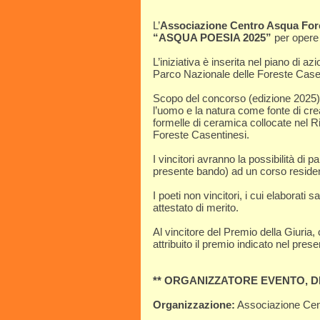
L’
Associazione Centro Asqua For
“ASQUA POESIA 2025”
per opere 
L’iniziativa è inserita nel piano di
Parco Nazionale delle Foreste Case
Scopo del concorso (edizione 2025) è
l’uomo e la natura come fonte di crea
formelle di ceramica collocate nel R
Foreste Casentinesi.
I vincitori avranno la possibilità di 
presente bando) ad un corso residenzi
I poeti non vincitori, i cui elaborati
attestato di merito.
Al vincitore del Premio della Giuria, c
attribuito il premio indicato nel pres
** ORGANIZZATORE EVENTO, DE
Organizzazione:
Associazione Cen