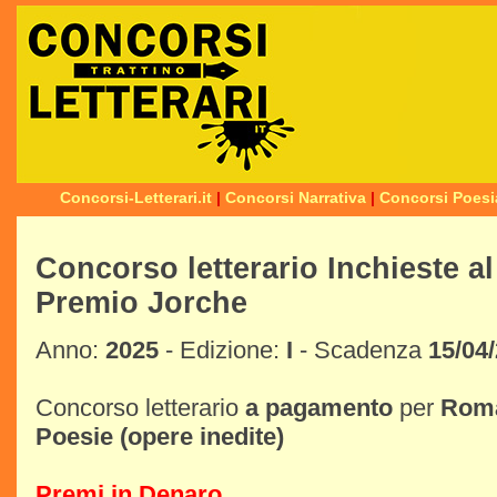
Concorsi-Letterari.it
|
Concorsi Narrativa
|
Concorsi Poesi
Concorso letterario Inchieste al 
Premio Jorche
Anno:
2025
- Edizione:
I
- Scadenza
15/04
Concorso letterario
a pagamento
per
Rom
Poesie
(opere inedite)
Premi in Denaro