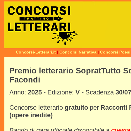
Concorsi-Letterari.it
|
Concorsi Narrativa
|
Concorsi Poesi
Premio letterario SopratTutto Sc
Facondi
Anno:
2025
- Edizione:
V
- Scadenza
30/0
Concorso letterario
gratuito
per
Racconti
(opere inedite)
Bando di gara ufficiale disponibile a
questa