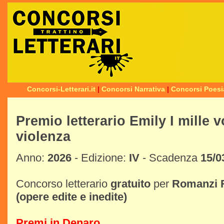
Concorsi-Letterari.it
|
Concorsi Narrativa
|
Concorsi Poesi
Premio letterario Emily I mille vo
violenza
Anno:
2026
- Edizione:
IV
- Scadenza
15/0
Concorso letterario
gratuito
per
Romanzi
(opere edite e inedite)
Premi in Denaro