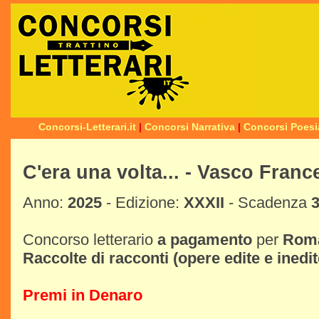
Concorsi-Letterari.it
|
Concorsi Narrativa
|
Concorsi Poesi
C'era una volta... - Vasco Fra
Anno:
2025
- Edizione:
XXXII
- Scadenza
3
Concorso letterario
a pagamento
per
Rom
Raccolte di racconti
(opere edite e inedit
Premi in Denaro