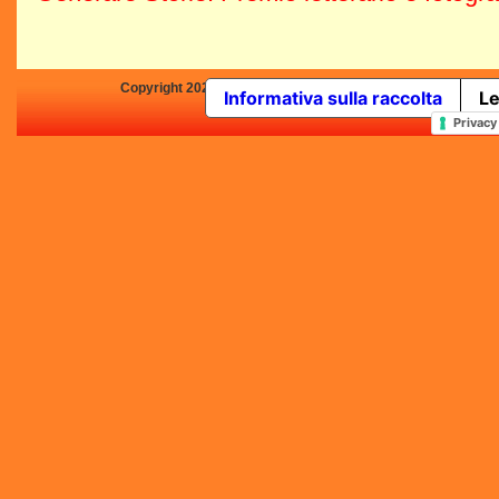
Copyright 2025 by Concorsi-Letterari.it - P.IVA 03460680139 -
Informativa sulla raccolta
Le
In qualità di Affiliato Amazo
Privacy