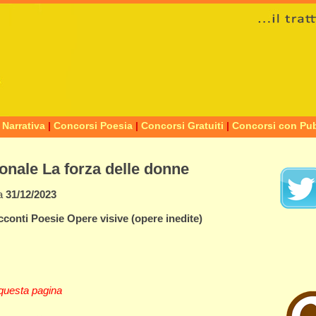
 Narrativa
|
Concorsi Poesia
|
Concorsi Gratuiti
|
Concorsi con Pub
onale La forza delle donne
a
31/12/2023
cconti
Poesie
Opere visive
(opere inedite)
questa pagina