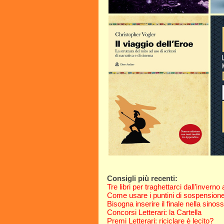
Consigli più recenti:
Tre libri per traghettarci dall’inverno
Come usare i puntini di sospension
Bisogna inserire il finale nella sinoss
Concorsi Letterari: la Cartella
Premi Letterari: riciclare è lecito?