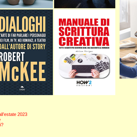
 all’estate 2023
e
i?