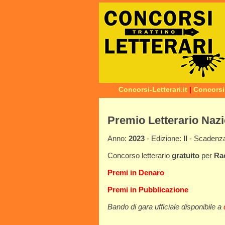
Concorsi-Letterari.it
|
Concorsi
Premio Letterario Nazi
Anno:
2023
- Edizione:
II
- Scadenz
Concorso letterario
gratuito
per
Ra
Premi in Denaro
Premi in Pubblicazione
Bando di gara ufficiale disponibile a