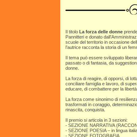
Il titolo
La forza delle donne
prende 
Pannitteri e donato dall’Amministraz
scuole del territorio in occasione de
l’autrice racconta la storia di un fem
Il tema può essere sviluppato liber
passato o di fantasia, da suggestio
donne.
La forza di reagire, di opporsi, di lot
conciliare famiglia e lavoro, di super
educare, di combattere per la libertà
La forza come sinonimo di resilienz
trasformati in coraggio, determinaz
rinascita, conquista.
Il premio si articola in 3 sezioni:
- SEZIONE NARRATIVA (RACCON
- SEZIONE POESIA – in lingua itali
- SEZIONE FOTOGRAFIA