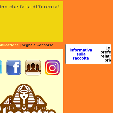
blicazione
|
Segnala Concorso
Le 
Informativa
prefe
sulla
relativ
raccolta
priv