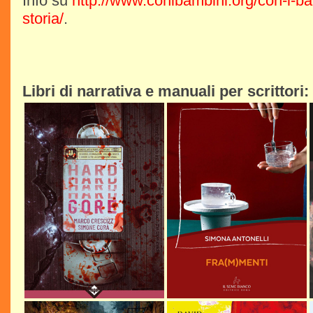
Info su
http://www.conibambini.org/con-i-bam
storia/
.
Libri di narrativa e manuali per scrittori: