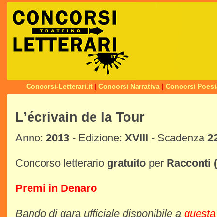
Concorsi-Letterari.it
|
Concorsi Narrativa
|
Concorsi Poesi
L’écrivain de la Tour
Anno:
2013
- Edizione:
XVIII
- Scadenza
2
Concorso letterario
gratuito
per
Racconti
Premi in Denaro
Bando di gara ufficiale disponibile a
questa